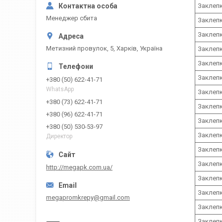
Заклепк
Менеджер сбита
Заклепк
Заклепк
Метизний провулок, 5, Харків, Україна
Заклепк
Заклепк
Заклепк
+380 (50) 622-41-71
WhatsApp
Заклепк
+380 (73) 622-41-71
Заклепк
+380 (96) 622-41-71
Заклепк
+380 (50) 530-53-97
Заклепк
Директор
Заклепк
Заклепк
http://megapk.com.ua/
Заклепк
Заклепк
megapromkrepy@gmail.com
Заклепк
Заклепк