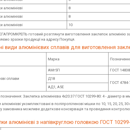
и алюмінієві
8
и алюмінієві
8
и алюмінієві
10
ЕГАПРОМКРЕПЬ готовий розглянути виготовлення заклепок алюмінію за
яємо зразки продукції на адресу Покупця.
ні види алюмінієвих сплавів для виготовлення закл
Марка
Позначенн
АМг5П
ГОСТ 14838
єві сплави
Д18
ГОСТ 4784-
АД1, А5Е
позначення: Заклепка алюмінієва 4х20.37 ГОСТ 10299-80: 4 - діаметр в мм
 алюмінієві укомплектовані в поліпропіленові мішки по 10, 15, 20, 25, 30
у замовника можливе додаткове консервація та проведення контролю ме
ки алюмінієві з напівкруглою головкою ГОСТ 10299-80