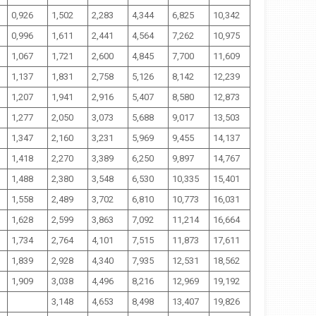
0,926
1,502
2,283
4,344
6,825
10,342
0,996
1,611
2,441
4,564
7,262
10,975
1,067
1,721
2,600
4,845
7,700
11,609
1,137
1,831
2,758
5,126
8,142
12,239
1,207
1,941
2,916
5,407
8,580
12,873
1,277
2,050
3,073
5,688
9,017
13,503
1,347
2,160
3,231
5,969
9,455
14,137
1,418
2,270
3,389
6,250
9,897
14,767
1,488
2,380
3,548
6,530
10,335
15,401
1,558
2,489
3,702
6,810
10,773
16,031
1,628
2,599
3,863
7,092
11,214
16,664
1,734
2,764
4,101
7,515
11,873
17,611
1,839
2,928
4,340
7,935
12,531
18,562
1,909
3,038
4,496
8,216
12,969
19,192
3,148
4,653
8,498
13,407
19,826