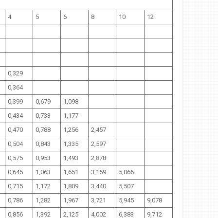
4
5
6
8
10
12
0,329
0,364
0,399
0,679
1,098
0,434
0,733
1,177
0,470
0,788
1,256
2,457
0,504
0,843
1,335
2,597
0,575
0,953
1,493
2,878
0,645
1,063
1,651
3,159
5,066
0,715
1,172
1,809
3,440
5,507
0,786
1,282
1,967
3,721
5,945
9,078
0,856
1,392
2,125
4,002
6,383
9,712