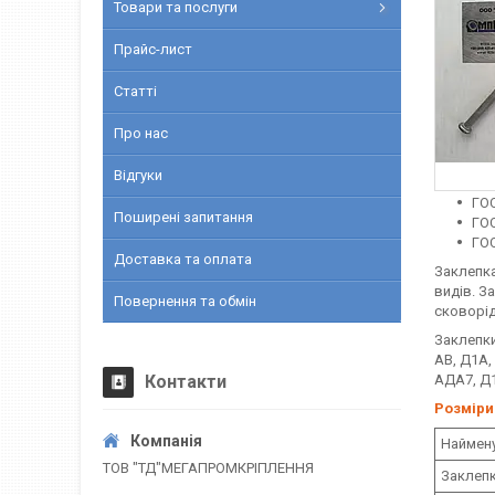
Товари та послуги
Прайс-лист
Статті
Про нас
Відгуки
ГОС
Поширені запитання
ГОС
ГОС
Доставка та оплата
Заклепка
видів. З
Повернення та обмін
сковорідо
Заклепки
АВ, Д1А,
Контакти
АДА7, Д
Розміри
Наймен
ТОВ "ТД"МЕГАПРОМКРІПЛЕННЯ
Заклепк