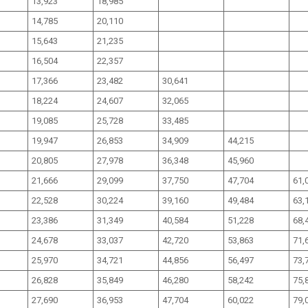
13,923
18,985
14,785
20,110
15,643
21,235
16,504
22,357
17,366
23,482
30,641
18,224
24,607
32,065
19,085
25,728
33,485
19,947
26,853
34,909
44,215
20,805
27,978
36,348
45,960
21,666
29,099
37,750
47,704
61,
22,528
30,224
39,160
49,484
63,
23,386
31,349
40,584
51,228
68,
24,678
33,037
42,720
53,863
71,
25,970
34,721
44,856
56,497
73,
26,828
35,849
46,280
58,242
75,
27,690
36,953
47,704
60,022
79,