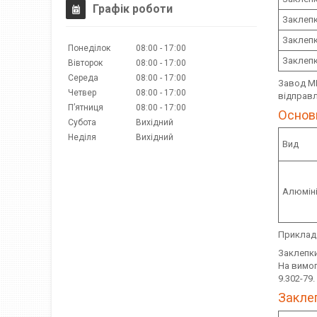
Графік роботи
Заклепк
Заклепк
Понеділок
08:00
17:00
Заклепк
Вівторок
08:00
17:00
Середа
08:00
17:00
Завод М
Четвер
08:00
17:00
відправл
Пʼятниця
08:00
17:00
Основ
Субота
Вихідний
Неділя
Вихідний
Вид
Алюміні
Приклад 
Заклепки
На вимог
9.302-79.
Заклеп