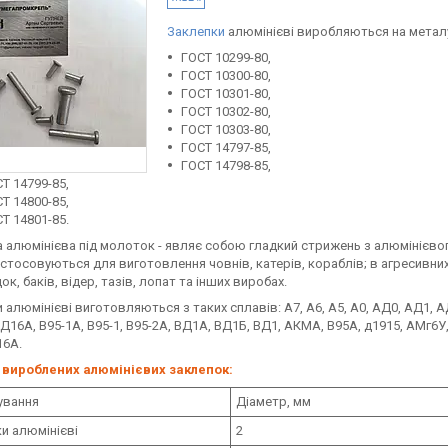
Заклепки
алюмінієві виробляються на мета
ГОСТ 10299-80,
ГОСТ 10300-80,
ГОСТ 10301-80,
ГОСТ 10302-80,
ГОСТ 10303-80,
ГОСТ 14797-85,
ГОСТ 14798-85,
Т 14799-85,
Т 14800-85,
Т 14801-85.
 алюмінієва під молоток - являє собою гладкий стрижень з алюмінієвого
астосовуються для виготовлення човнів, катерів, кораблів; в агресивни
к, баків, відер, тазів, лопат та інших виробах.
 алюмінієві виготовляються з таких сплавів: А7, А6, А5, А0, АД0, АД1, 
 Д16А, В95-1А, В95-1, В95-2А, ВД1А, ВД1Б, ВД1, АКМА, В95А, д1915, АМг6У,
16А.
 вироблених алюмінієвих заклепок:
ування
Діаметр, мм
и алюмінієві
2