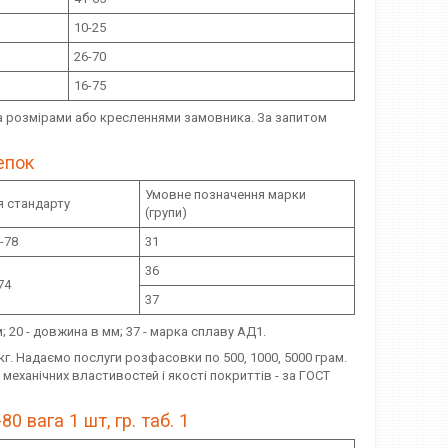
10-25
26-70
16-75
 розмірами або кресленнями замовника. За запитом
епок
Умовне позначення марки
я стандарту
(групи)
-78
31
36
74
37
; 20 - довжина в мм; 37 - марка сплаву АД1.
 кг. Надаємо послуги розфасовки по 500, 1000, 5000 грам.
ханічних властивостей і якості покриттів - за ГОСТ
 вага 1 шт, гр. таб. 1