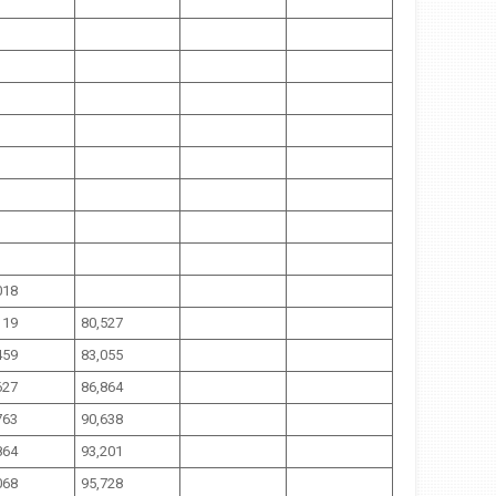
018
119
80,527
459
83,055
627
86,864
763
90,638
864
93,201
068
95,728