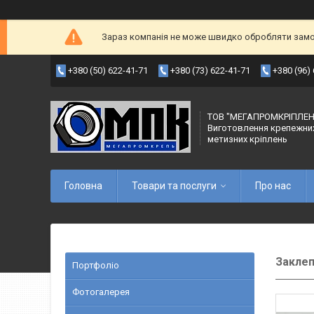
Зараз компанія не може швидко обробляти замов
+380 (50) 622-41-71
+380 (73) 622-41-71
+380 (96)
ТОВ "МЕГАПРОМКРІПЛЕН
Виготовлення крепежни
метизних кріплень
Головна
Товари та послуги
Про нас
Заклеп
Портфоліо
Фотогалерея