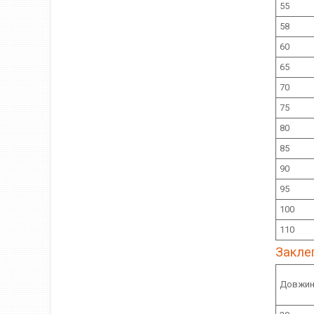
55
58
60
65
70
75
80
85
90
95
100
110
Заклеп
Довжин