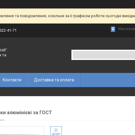
лення та повідомлення, оскільки за її графіком роботи сьогодні вихід
Метизний
 622-41-71
НЯ".
х та
Контакти
Доставка та оплата
ки алюмінієві за ГОСТ
21
жовт.