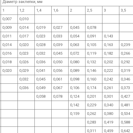
Діаметр заклепки, мм
1
1,2
1,4
1,6
2
2,5
3
3,5
0,007
0,010
0,009
0,014
0,019
0,027
0,045
0,078
0,011
0,017
0,023
0,033
0,054
0,091
0,143
0,014
0,020
0,028
0,039
0,063
0,105
0,163
0,239
0,016
0,023
0,032
0,045
0,072
0,119
0,182
0,266
0,018
0,026
0,036
0,050
0,080
0,132
0,202
0,292
0,020
0,029
0,041
0,056
0,089
0,146
0,222
0,319
0,032
0,045
0,061
0,098
0,160
0,242
0,346
0,036
0,049
0,067
0,106
0,174
0,261
0,373
0,058
0,078
0,124
0,201
0,301
0,427
0,142
0,229
0,340
0,481
0,159
0,262
0,380
0,534
0,283
0,419
0,588
0,311
0,459
0,642