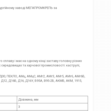
лургійному заводі МЕГАПРОМКРЕПЬ за
 сплаву і має на одному кінці заставу головку різних
х середовищах та харчової промисловості: каструлі,
АД00, ПЕКЛО, АМц, АМцС, АМг2, АМг3, АМг5, АМг6, АМг6Б,
 Д12, Д16Б, Д16, Д16У, Б95А, В95-2Б, АКМБ, АКМ, 1915,
Довжина, мм
3