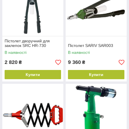
Оформити замовлення можна в телефонному режимі або на
сайті.
Пістолет дворучний для
заклепок SRC HR-730
Пістолет SARIV SAR003
В наявності
В наявності
2 820
9 360
₴
₴
Купити
Купити