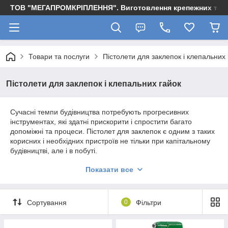
ТОВ "МЕГАПРОМКРІПЛЕННЯ". Виготовлення крепежних та м
Товари та послуги
Пістолети для заклепок і клепальних 
Пістолети для заклепок і клепальних гайок
Сучасні темпи будівництва потребують прогресивних
інструментах, які здатні прискорити і спростити багато
допоміжні та процеси. Пістолет для заклепок є одним з таких
корисних і необхідних пристроїв не тільки при капітальному
будівництві, але і в побуті.
Пістолета для клепальних гайок
Показати все
Найчастіше пристрій застосовується для скріплення між
собою тонких листових матеріалів, металевих або
Сортування
0
Фільтри
пластикових заготовок за допомогою клепальних гайок і
заклепок, відновлення цілісності поверхонь при наявності
невеликих дефектів. Пістолет для заклепок нерідко є