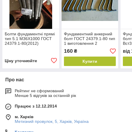
Болти фундаментні прямі
Фундаментний анкерний
Фун
тип 5.1 М36Х1000 ГОСТ
болт ГОСТ 24379.1-80 тип
болт
24379.1-80(2012)
1 виготовлення 2
Вст
160
₴
від
Ціну уточнюйте
Купити
Про нас
Рейтинг не сформований
Менше 5 відгуків за останній рік
Працює з 12.12.2014
м. Харків
Метизний провулок, 5, Харків, Україна