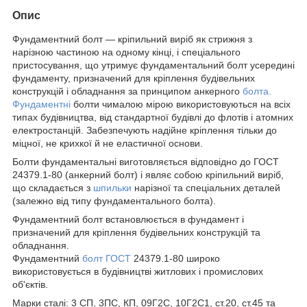
Опис
Фундаментний болт — кріпильний виріб як стрижня з
нарізною частиною на одному кінці, і спеціального
пристосування, що утримує фундаментальний болт усередині
фундаменту, призначений для кріплення будівельних
конструкцій і обладнання за принципом анкерного
болта.
Фундаментні
болти чималою мірою використовуються на всіх
типах будівництва, від стандартної будівлі до флотів і атомних
електростанцій. Забезпечують надійне кріплення тільки до
міцної, не крихкої й не еластичної основи.
Болти фундаментальні виготовляється відповідно до ГОСТ
24379.1-80 (анкерний болт) і являє собою кріпильний виріб,
що складається з
шпильки
нарізної та спеціальних деталей
(залежно від типу фундаментального болта).
Фундаментний болт встановлюється в фундамент і
призначений для кріплення будівельних конструкцій та
обладнання.
Фундаментний
болт ГОСТ
24379.1-80 широко
використовується в будівництві житлових і промислових
об'єктів.
Марки сталі: 3 СП, 3ПС, КП, 09Г2С, 10Г2С1, ст.20, ст.45 та