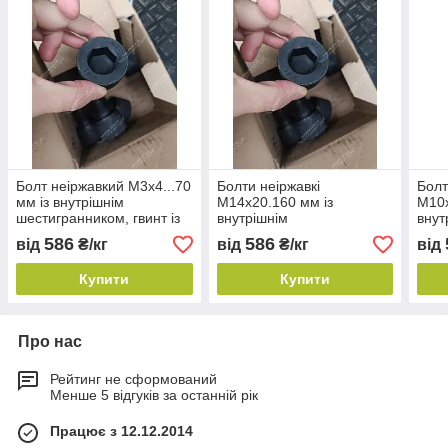
Болт неіржавкий М3х4...70
Болти неіржавкі
Болт
мм із внутрішнім
М14х20.160 мм із
М10х
шестигранником, гвинт із
внутрішнім
внут
внутрішнім
шестигранником, гвинти з
шест
586
586
від
₴/кг
від
₴/кг
від
шестигранником, болт DIN
внутрішнім
внут
912.
шестигранником, болти
шест
Купити
Купити
DIN 912.
DIN 
Про нас
Рейтинг не сформований
Менше 5 відгуків за останній рік
Працює з 12.12.2014