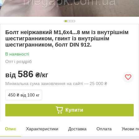
Болт неіржавкий М1,6х4...8 мм із внутрішнім
шестигранником, гвинт із внутрішнім
шестигранником, болт DIN 912.
В наявності
Опт і роздріб
586
від
₴/кг
Мінімальна сума замовлення на сайті — 25 000 ₴
450 ₴
від 100 кг
Купити
Опис
Характеристики
Доставка
Оплата
Умови п