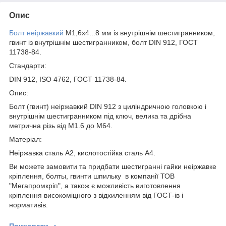
Опис
Болт неіржавкий
М1,6х4...8 мм із внутрішнім шестигранником,
гвинт із внутрішнім шестигранником, болт DIN 912, ГОСТ
11738-84.
Стандарти:
DIN 912, ISO 4762, ГОСТ 11738-84.
Опис:
Болт (гвинт) неіржавкий DIN 912 з циліндричною головкою і
внутрішнім шестигранником під ключ, велика та дрібна
метрична різь від М1.6 до М64.
Матеріал:
Неіржавка сталь А2, кислотостійка сталь А4.
Ви можете замовити та придбати шестигранні гайки неіржавке
кріплення, болты, гвинти шпильку в компанії ТОВ
"Мегапромкріп", а також є можливість виготовлення
кріплення високоміцного з відхиленням від ГОСТ-ів і
нормативів.
Приховати