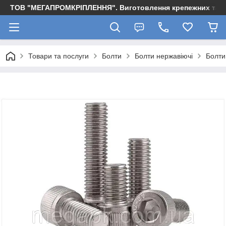
ТОВ "МЕГАПРОМКРІПЛЕННЯ". Виготовлення крепежних та м
Товари та послуги
Болти
Болти нержавіючі
Болти