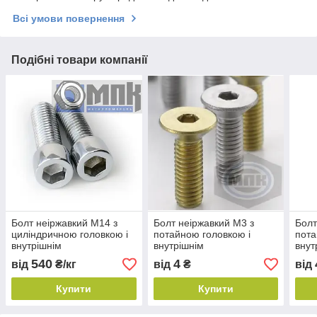
Всі умови повернення
Подібні товари компанії
Болт неіржавкий М14 з
Болт неіржавкий М3 з
Болт
циліндричною головкою і
потайною головкою і
пота
внутрішнім
внутрішнім
внут
шестигранником
шестигранником
шес
540
4
від
₴/кг
від
₴
від
Купити
Купити