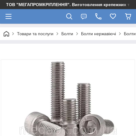
ТОВ "МЕГАПРОМКРІПЛЕННЯ". Виготовлення крепежних та м
Товари та послуги
Болти
Болти нержавіючі
Болти