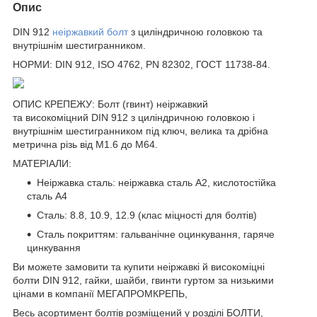
Опис
DIN 912
неіржавкий болт
з циліндричною головкою та
внутрішнім шестигранником.
НОРМИ: DIN 912, ISO 4762, PN 82302, ГОСТ 11738-84.
ОПИС КРЕПЕЖУ: Болт (гвинт) неіржавкий
та високоміцний DIN 912 з циліндричною головкою і
внутрішнім шестигранником під ключ, велика та дрібна
метрична різь від М1.6 до М64.
МАТЕРІАЛИ:
Неіржавка сталь: неіржавка сталь А2, кислотостійка
сталь А4
Сталь: 8.8, 10.9, 12.9 (клас міцності для болтів)
Сталь покриттям: гальванічне оцинкування, гаряче
цинкування
Ви можете замовити та купити неіржавкі й високоміцні
болти DIN 912, гайки, шайби, гвинти гуртом за низькими
цінами в компанії МЕГАПРОМКРЕПЬ,
Весь асортимент болтів розміщений у розділі БОЛТИ,