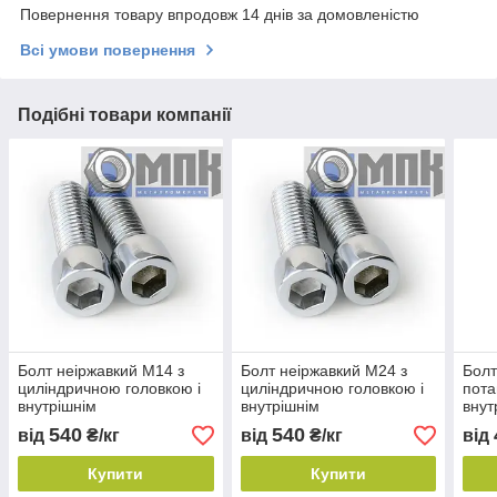
Повернення товару впродовж 14 днів за домовленістю
Всі умови повернення
Подібні товари компанії
Болт неіржавкий М14 з
Болт неіржавкий М24 з
Болт
циліндричною головкою і
циліндричною головкою і
пота
внутрішнім
внутрішнім
внут
шестигранником
шестигранником
шес
540
540
від
₴/кг
від
₴/кг
від
Купити
Купити