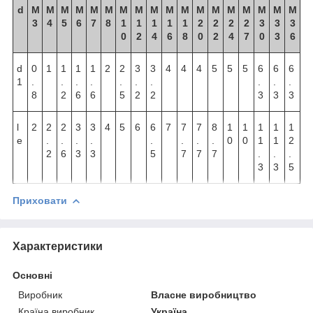
d
М
М
М
М
М
М
М
М
М
М
М
М
М
М
М
М
М
М
3
4
5
6
7
8
1
1
1
1
1
2
2
2
2
3
3
3
0
2
4
6
8
0
2
4
7
0
3
6
d
0
1
1
1
1
2
2
3
3
4
4
4
5
5
5
6
6
6
1
.
.
.
.
.
.
.
.
.
.
8
2
6
6
5
2
2
3
3
3
l
2
2
2
3
3
4
5
6
6
7
7
7
8
1
1
1
1
1
e
.
.
.
.
.
.
.
.
0
0
1
1
2
2
6
3
3
5
7
7
7
.
.
.
3
3
5
Приховати
Характеристики
Основні
Виробник
Власне виробництво
Країна виробник
Україна