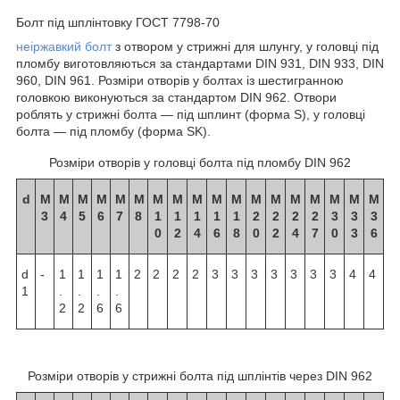
Болт під шплінтовку ГОСТ 7798-70
неіржавкий болт
з отвором у стрижні для шлунгу, у головці під
пломбу виготовляються за стандартами DIN 931, DIN 933, DIN
960, DIN 961. Розміри отворів у болтах із шестигранною
головкою виконуються за стандартом DIN 962. Отвори
роблять у стрижні болта — під шплинт (форма S), у головці
болта — під пломбу (форма SK).
Розміри отворів у головці болта під пломбу DIN 962
d
М
М
М
М
М
М
М
М
М
М
М
М
М
М
М
М
М
М
3
4
5
6
7
8
1
1
1
1
1
2
2
2
2
3
3
3
0
2
4
6
8
0
2
4
7
0
3
6
d
-
1
1
1
1
2
2
2
2
3
3
3
3
3
3
3
4
4
1
.
.
.
.
2
2
6
6
Розміри отворів у стрижні болта під шплінтів через DIN 962