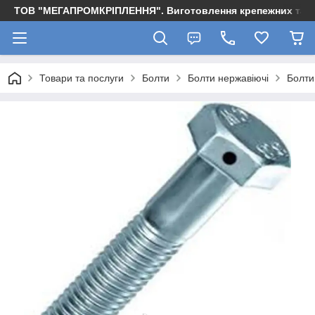
ТОВ "МЕГАПРОМКРІПЛЕННЯ". Виготовлення крепежних та м
Товари та послуги
Болти
Болти нержавіючі
Болти