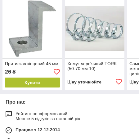
Притискач кінцевий 45 мм.
Хомут черв'ячний TORK
Само
(50-70 мм 10)
мета
26
₴
цилі
Ціну уточнюйте
Цін
Купити
Про нас
Рейтинг не сформований
Менше 5 відгуків за останній рік
Працює з 12.12.2014