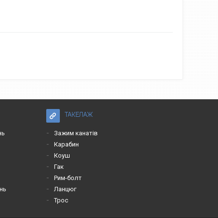
ТАКЕЛАЖ
нь
Зажим канатів
Карабин
Коуш
Гак
Рим-болт
нь
Ланцюг
Трос