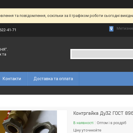
лення та повідомлення, оскільки за її графіком роботи сьогодні вихід
Метизний
 622-41-71
НЯ".
х та
Контакти
Доставка та оплата
Контргайка Ду32 ГОСТ 89
В наявності
Оптом і в роздріб
Ціну уточнюйте