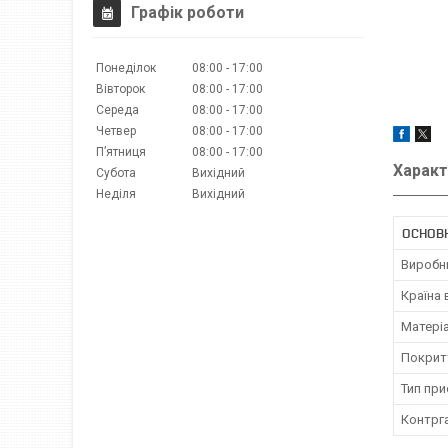
Графік роботи
Понеділок
08:00
17:00
Вівторок
08:00
17:00
Середа
08:00
17:00
Четвер
08:00
17:00
Пʼятниця
08:00
17:00
Характ
Субота
Вихідний
Неділя
Вихідний
ОСНОВН
Виробн
Країна
Матері
Покрит
Тип пр
Контрг