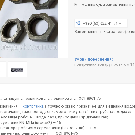
Мінімальна сума замовлення на с
+380 (50) 622-41-71
Замовлення тільки за телефон
повернення товару протягом 14
йка чавунна неоцинкована й оцинкована ГОСТ 8961-75
изначення —
контргайка
з трубною різзю призначені для з'єднання водог
остачання, газопроводах низького тиску та в інших трубопроводах для
едовище робоче — вода, пара, природний і зріджений газ;
к умовний PN, МПа (кгс/см2) — 16;
пература робочого середовища (найвелиша) — 175;
ламентувальний документ — ГОСТ 8961-75;