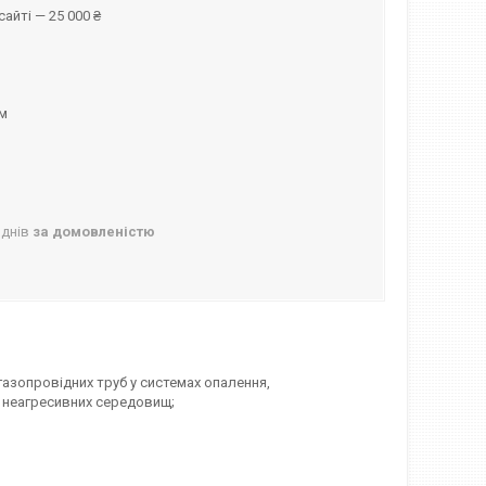
айті — 25 000 ₴
ом
 днів
за домовленістю
азопровідних труб у системах опалення,
 неагресивних середовищ;