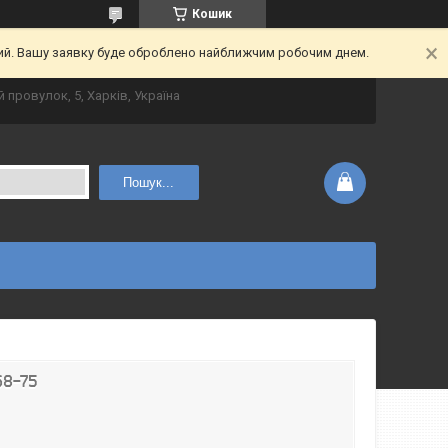
Кошик
ний. Вашу заявку буде оброблено найближчим робочим днем.
 провулок, 5, Харків, Україна
Пошук...
68-75