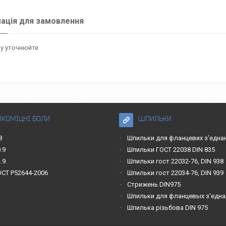
ація для замовлення
у уточнюйте
ОКОМІЦНІ БОЛИ
ШПИЛЬКИ
8
Шпильки для фланцевих з'една
.9
Шпильки ГОСТ 22038 DIN 835
.9.
Шпильки гост 22032-76, DIN 938
ОСТ Р52644-2006
Шпильки гост 22034-76, DIN 939
Стрижень DIN975
Шпильки для фланцевых з'една
Шпилька різьбова DIN 975