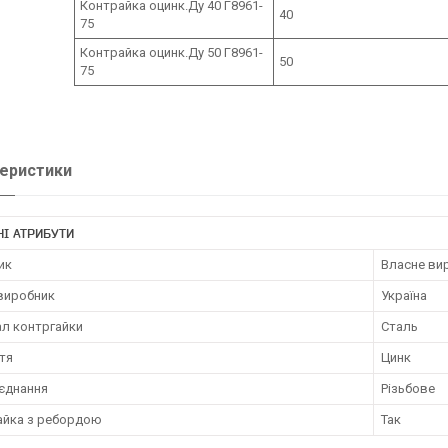
Контрайка оцинк.Ду 40 Г8961-
40
75
Контрайка оцинк.Ду 50 Г8961-
50
75
еристики
І АТРИБУТИ
ик
Власне ви
 виробник
Україна
ал контргайки
Сталь
тя
Цинк
иєднання
Різьбове
айка з ребордою
Так