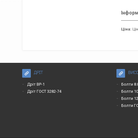
Інформ
Ціна:
Цін
ДРІТ
ВИС
Дріт ВР-1
Болти 8.
Дріт ГОСТ 3282-74
Болти 10
Болти 12
Болти Г