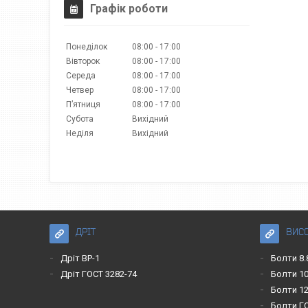
Графік роботи
Понеділок
08:00
17:00
Вівторок
08:00
17:00
Середа
08:00
17:00
Четвер
08:00
17:00
Пʼятниця
08:00
17:00
Субота
Вихідний
Неділя
Вихідний
ДРІТ
ВИС
Дріт ВР-1
Болти 8.
Дріт ГОСТ 3282-74
Болти 10
Болти 12
Болти Г