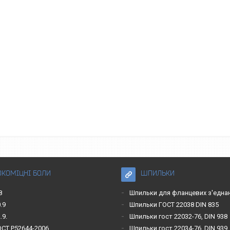
ОКОМІЦНІ БОЛИ
ШПИЛЬКИ
8
Шпильки для фланцевих з'една
.9
Шпильки ГОСТ 22038 DIN 835
.9.
Шпильки гост 22032-76, DIN 938
ОСТ Р52644-2006
Шпильки гост 22034-76, DIN 939