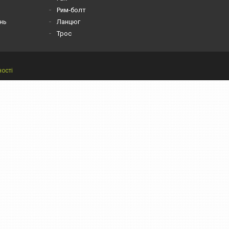
Рим-болт
нь
Ланцюг
Трос
ності