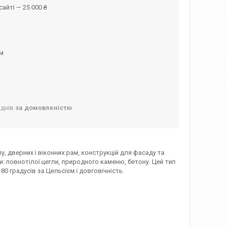
айті — 25 000 ₴
ом
 днів
за домовленістю
 дверних і віконних рам, конструкцій для фасаду та
и: повнотілої цегли, природного каменю, бетону. Цей тип
80 градусів за Цельсієм і довговічність.