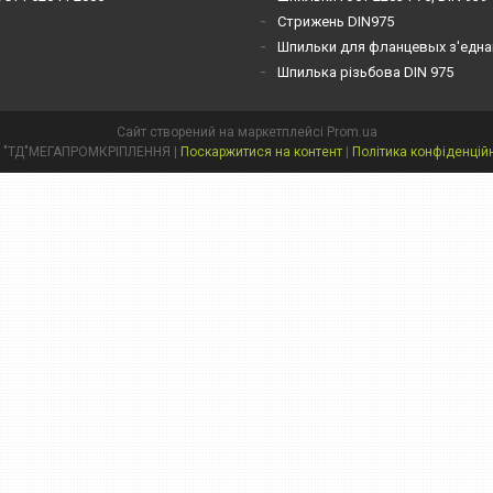
Стрижень DIN975
Шпильки для фланцевых з'една
Шпилька різьбова DIN 975
Сайт створений на маркетплейсі
Prom.ua
ТОВ "ТД"МЕГАПРОМКРІПЛЕННЯ |
Поскаржитися на контент
|
Політика конфіденцій