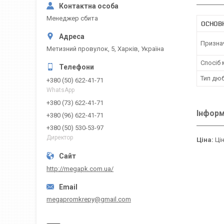
Менеджер сбита
ОСНОВ
Призна
Метизний провулок, 5, Харків, Україна
Спосіб
Тип дю
+380 (50) 622-41-71
WhatsApp
+380 (73) 622-41-71
Інформ
+380 (96) 622-41-71
+380 (50) 530-53-97
Директор
Ціна:
Цін
http://megapk.com.ua/
megapromkrepy@gmail.com