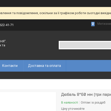
лення та повідомлення, оскільки за її графіком роботи сьогодні вихід
Метизний
 622-41-71
НЯ".
х та
Контакти
Доставка та оплата
Дюбель 8*60 мм (три пари 
В наявності
Оптом і в роздріб
Ціну уточнюйте