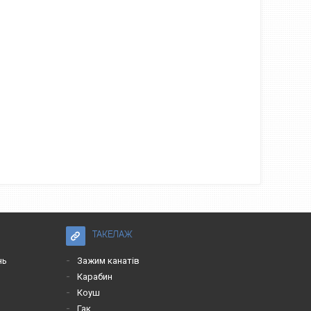
ТАКЕЛАЖ
нь
Зажим канатів
Карабин
Коуш
Гак