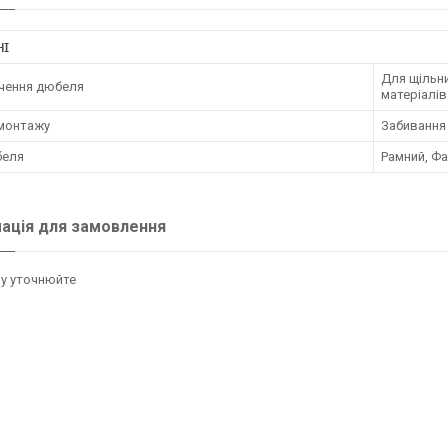
НІ
Для щільни
чення дюбеля
матеріалів
 монтажу
Забивання
беля
Рамний, Ф
ація для замовлення
у уточнюйте