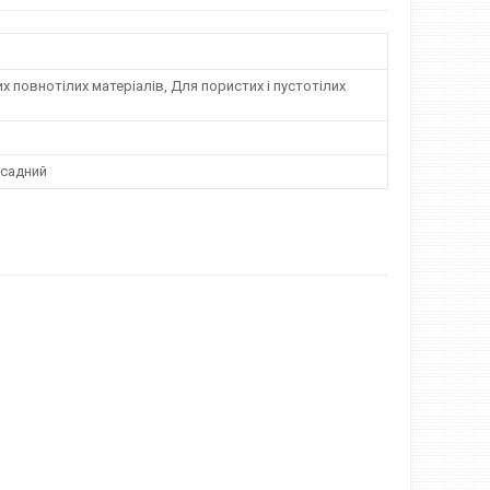
х повнотілих матеріалів, Для пористих і пустотілих
асадний