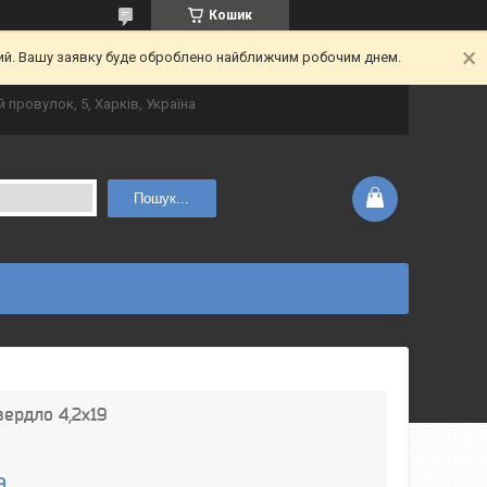
Кошик
ний. Вашу заявку буде оброблено найближчим робочим днем.
 провулок, 5, Харків, Україна
Пошук...
ердло 4,2х19
а