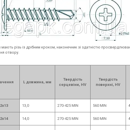
 мають різь із дрібним кроком, наконечник зі здатністю просвердлюва
ня отвору.
Твердість
Твердість
ачення
L довжина, мм
серцевіни, HV
поверхні, HV
2х13
13,0
270-425 MIN
560 MIN
4
2х14
14,0
270-425 MIN
560 MIN
4