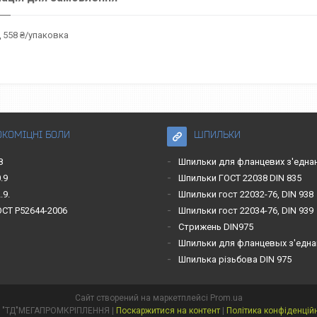
 558 ₴/упаковка
ОКОМІЦНІ БОЛИ
ШПИЛЬКИ
8
Шпильки для фланцевих з'една
.9
Шпильки ГОСТ 22038 DIN 835
.9.
Шпильки гост 22032-76, DIN 938
ОСТ Р52644-2006
Шпильки гост 22034-76, DIN 939
Стрижень DIN975
Шпильки для фланцевых з'една
Шпилька різьбова DIN 975
Сайт створений на маркетплейсі
Prom.ua
ТОВ "ТД"МЕГАПРОМКРІПЛЕННЯ |
Поскаржитися на контент
|
Політика конфіденцій