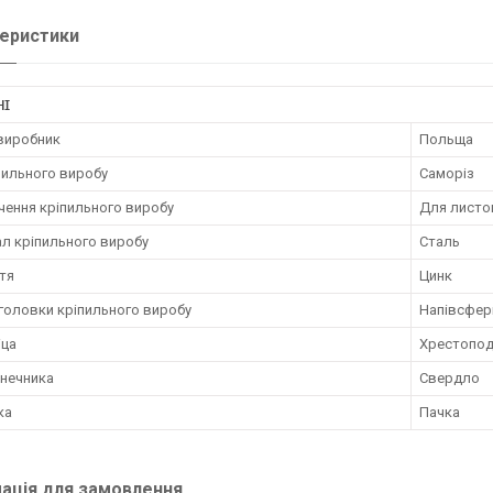
еристики
НІ
 виробник
Польща
пильного виробу
Саморіз
чення кріпильного виробу
Для листо
ал кріпильного виробу
Сталь
тя
Цинк
головки кріпильного виробу
Напівсфер
іца
Хрестоподі
інечника
Свердло
ка
Пачка
ація для замовлення