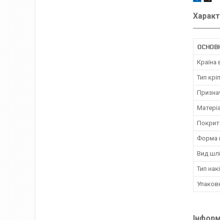
Характ
ОСНОВ
Країна
Тип крі
Призна
Матері
Покрит
Форма 
Вид шл
Тип нак
Упаков
Інформ