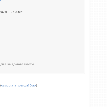
айті — 25 000 ₴
 днів
за домовленістю
(
саморіз із пресшайбою
)