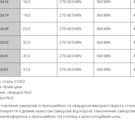
2х16
16,0
270-425 MIN
560 MIN
4
2х19
19,0
270-425 MIN
560 MIN
4
2х25
25,0
270-425 MIN
560 MIN
4
2х32
32,0
270-425 MIN
560 MIN
4
2х41
41,0
270-425 MIN
560 MIN
4
2х51
51,0
270-425 MIN
560 MIN
4
: сталь C1022
: білий цинк
ник: свердло No2
lips No2
отовлення саморізів із пресшайбою та свердлом використовують стал
покриття є дієвим захистом саморізів від корозії. Наконечник саморізів
напівсферична з пресшайбою. На головці є хрестоподібний шліц.