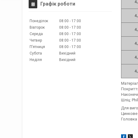
4,
Графік роботи
4,
Понеділок
08:00
17:00
Вівторок
08:00
17:00
4,
Середа
08:00
17:00
Четвер
08:00
17:00
4,
Пʼятниця
08:00
17:00
Субота
Вихідний
4,
Неділя
Вихідний
4,
Матеріал
Покриття
Наконеч
Шліц: Phi
Для виг
Цинкове 
Головка 