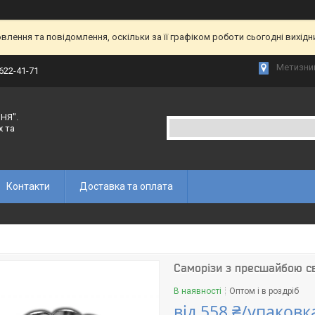
лення та повідомлення, оскільки за її графіком роботи сьогодні вихід
Метизний
 622-41-71
НЯ".
х та
Контакти
Доставка та оплата
Саморізи з пресшайбою св
В наявності
Оптом і в роздріб
від
558 ₴/упаковк