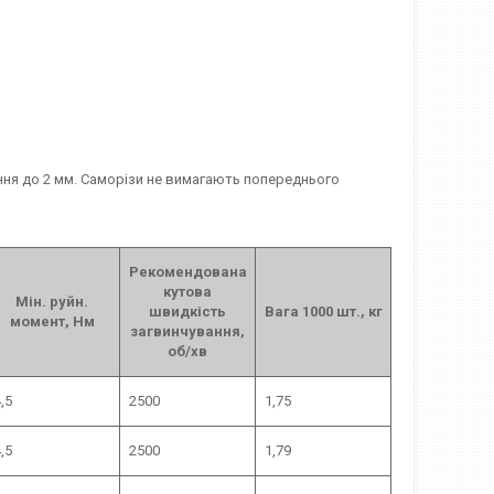
ння до 2 мм. Саморізи не вимагають попереднього
Рекомендована
кутова
Мін. руйн.
швидкість
Вага 1000 шт., кг
момент, Нм
загвинчування,
об/хв
,5
2500
1,75
,5
2500
1,79