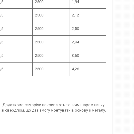
,5
2500
1,94
,5
2500
2,12
,5
2500
2,50
,5
2500
2,94
,5
2500
3,60
,5
2500
4,26
ь. Додатково саморізи покривають тонким шаром цинку.
 зі свердлом, що дає змогу монтувати в основу з металу.