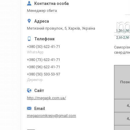
Менеджер сбита
Метизний провулок, 5, Харків, Україна
+380 (50) 622-41-71
Саморізи
свердлін
WhatsApp
+380 (73) 622-41-71
+380 (96) 622-41-71
+380 (50) 530-53-97
Директор
Позн
http://megapk.com.ua/
4,
megapromkrepy@gmail.com
4,