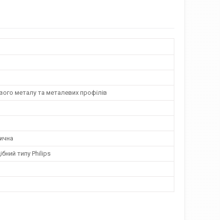
вого металу та металевих профілів
ична
бний типу Philips