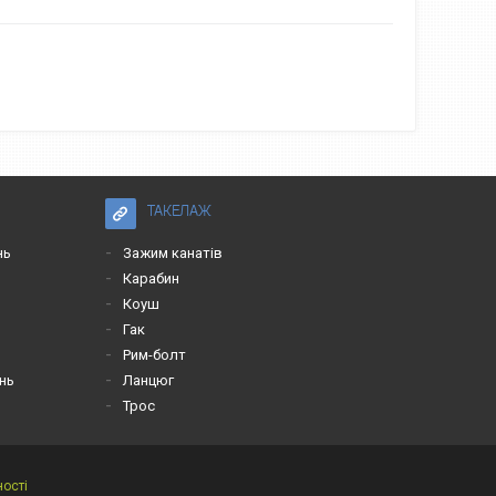
ТАКЕЛАЖ
нь
Зажим канатів
Карабин
Коуш
Гак
Рим-болт
нь
Ланцюг
Трос
ності