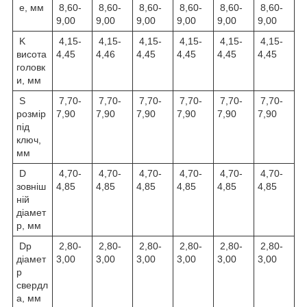
e, мм
8,60-
8,60-
8,60-
8,60-
8,60-
8,60-
9,00
9,00
9,00
9,00
9,00
9,00
K
4,15-
4,15-
4,15-
4,15-
4,15-
4,15-
висота
4,45
4,46
4,45
4,45
4,45
4,45
головк
и, мм
S
7,70-
7,70-
7,70-
7,70-
7,70-
7,70-
розмір
7,90
7,90
7,90
7,90
7,90
7,90
під
ключ,
мм
D
4,70-
4,70-
4,70-
4,70-
4,70-
4,70-
зовніш
4,85
4,85
4,85
4,85
4,85
4,85
ній
діамет
р, мм
Dp
2,80-
2,80-
2,80-
2,80-
2,80-
2,80-
діамет
3,00
3,00
3,00
3,00
3,00
3,00
р
свердл
а, мм