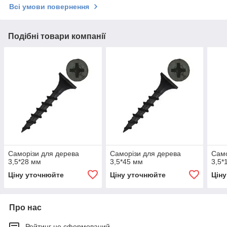
Всі умови повернення
Подібні товари компанії
Саморізи для дерева
Саморізи для дерева
Само
3,5*28 мм
3,5*45 мм
3,5*
Ціну уточнюйте
Ціну уточнюйте
Цін
Про нас
Рейтинг не сформований