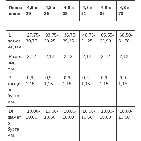
Позна
4,8 х
4,8 х
4,8 х
4,8 х
4,8 х
4,8 х
чення
29
35
38
51
65
70
L
27,75-
33,75-
36,75-
48,75-
65,55-
68,50-
довжи
30,75
39,25
39,25
51,25
65,90
61,50
на, мм
P крок
2,12
2,12
2,12
2,12
2,12
2,12
різі,
мм
З
0,9-
0,9-
0,9-
0,9-
0,9-
0,9-
товщи
1,15
1,15
1,15
1,15
1,15
1,15
на
бурта,
мм
Df
10,00-
10,00-
10,00-
10,00-
10,00-
10,00-
діамет
10,60
10,60
10,60
10,60
10,60
10,60
р
бурта,
мм