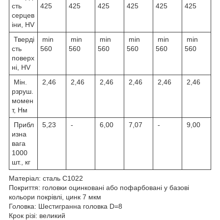
сть
425
425
425
425
425
425
серцев
іни, HV
Тверді
min
min
min
min
min
min
сть
560
560
560
560
560
560
поверх
ні, HV
Мін.
2,46
2,46
2,46
2,46
2,46
2,46
рзруш.
момен
т, Hм
Прибл
5,23
-
6,00
7,07
-
9,00
изна
вага
1000
шт., кг
Матеріал: сталь С1022
Покриття: головки оцинковані або пофарбовані у базові
кольори покрівлі, цинк 7 мкм
Головка: Шестигранна головка D=8
Крок різі: великий