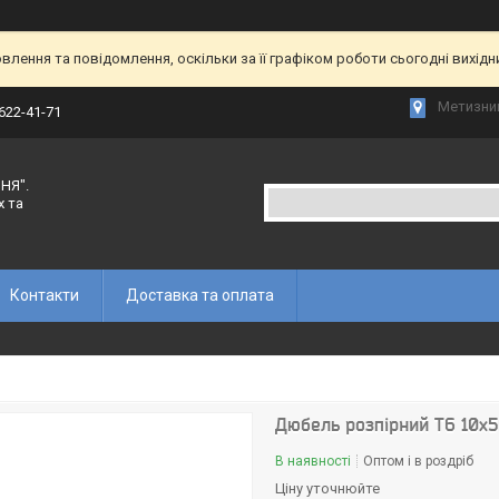
лення та повідомлення, оскільки за її графіком роботи сьогодні вихід
Метизний
 622-41-71
НЯ".
х та
Контакти
Доставка та оплата
Дюбель розпірний Т6 10х5
В наявності
Оптом і в роздріб
Ціну уточнюйте