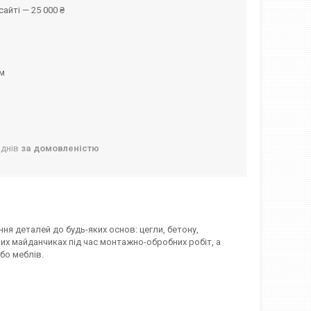
айті — 25 000 ₴
ом
 днів
за домовленістю
я деталей до будь-яких основ: цегли, бетону,
х майданчиках під час монтажно-обробних робіт, а
бо меблів.