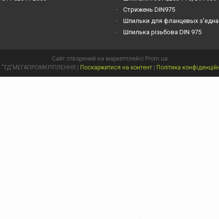
Стрижень DIN975
Шпильки для фланцевых з'една
Шпилька різьбова DIN 975
Сайт створений на маркетплейсі
Prom.ua
ТОВ "ТД"МЕГАПРОМКРІПЛЕННЯ |
Поскаржитися на контент
|
Політика конфіденцій