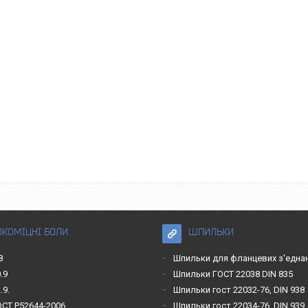
ОКОМІЦНІ БОЛИ
ШПИЛЬКИ
8
Шпильки для фланцевих з'една
.9
Шпильки ГОСТ 22038 DIN 835
.9.
Шпильки гост 22032-76, DIN 938
ОСТ Р52644-2006
Шпильки гост 22034-76, DIN 939