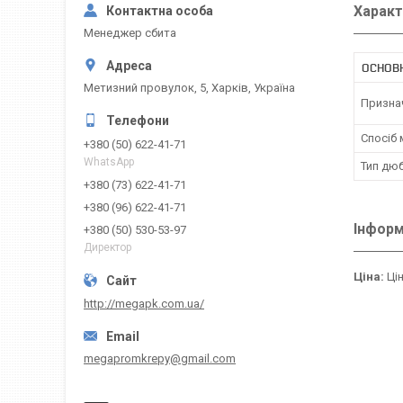
Характ
Менеджер сбита
ОСНОВ
Метизний провулок, 5, Харків, Україна
Призна
Спосіб
+380 (50) 622-41-71
WhatsApp
Тип дю
+380 (73) 622-41-71
+380 (96) 622-41-71
Інформ
+380 (50) 530-53-97
Директор
Ціна:
Цін
http://megapk.com.ua/
megapromkrepy@gmail.com