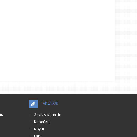
ТАКЕЛАЖ
нь
Зажим канатів
Карабин
Коуш
Гак