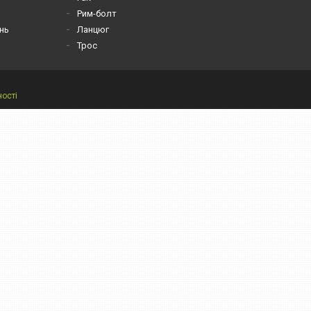
Рим-болт
нь
Ланцюг
Трос
ності