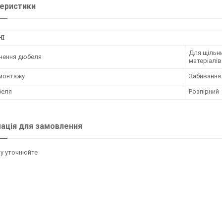
еристики
НІ
Для щільни
чення дюбеля
матеріалів
 монтажу
Забивання
беля
Розпірний
ація для замовлення
у уточнюйте