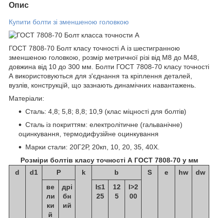
Опис
Купити болти зі зменшеною головкою
ГОСТ 7808-70 Болт класу точності А із шестигранною
зменшеною головкою, розмір метричної різі від М8 до М48,
довжина від 10 до 300 мм. Болти ГОСТ 7808-70 класу точності
А використовуються для з'єднання та кріплення деталей,
вузлів, конструкцій, що зазнають динамічних навантажень.
Матеріали:
Сталь: 4,8; 5,8; 8,8; 10,9 (клас міцності для болтів)
Сталь із покриттям: електролітичне (гальванічне)
оцинкування, термодифузійне оцинкування
Марки стали: 20Г2Р, 20кп, 10, 20, 35, 40Х.
Розміри болтів класу точності А ГОСТ 7808-70 у мм
d
d
1
P
k
b
S
е
h
w
d
w
ве
дрі
l≤1
12
l>2
ли
бн
25
5
00
ки
ий
й