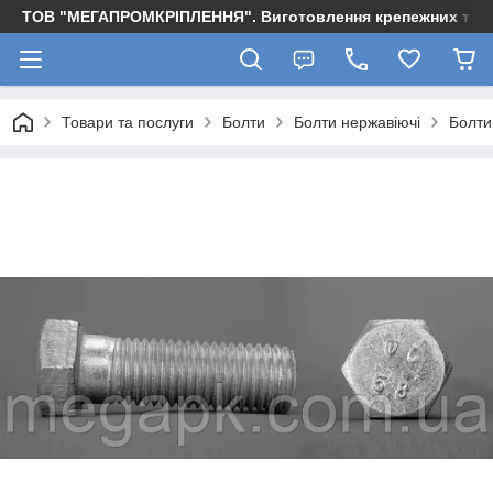
ТОВ "МЕГАПРОМКРІПЛЕННЯ". Виготовлення крепежних та м
Товари та послуги
Болти
Болти нержавіючі
Болти