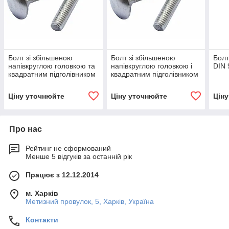
Болт зі збільшеною
Болт зі збільшеною
Болт
напівкруглою головкою та
напівкруглою головкою і
DIN 
квадратним підголівником
квадратним підголівником
М8, ГОСТ 7802-81,DIN
М12, ГОСТ 7802-81,DIN
603
603
Ціну уточнюйте
Ціну уточнюйте
Цін
Про нас
Рейтинг не сформований
Менше 5 відгуків за останній рік
Працює з 12.12.2014
м. Харків
Метизний провулок, 5, Харків, Україна
Контакти