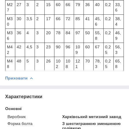
М2
27
3
2
15
60
66
79
36
40
0,2
33,
7
6
М3
30
3,5
2
17
66
72
85
41
45,
0,2
38,
0
6
4
М3
36
4
3
20
78
84
97
50
55,
0,2
46,
6
8
9
М4
42
4,5
3
23
90
96
10
60
67
0,2
56,
2
9
5
3
М4
48
5
3
26
10
10
12
70
78,
0,2
65,
8
2
8
1
3
5
8
Приховати
Характеристики
Основні
Виробник
Харківський метизний завод
Форма болта
З шестигранною зменшеною
голівкою