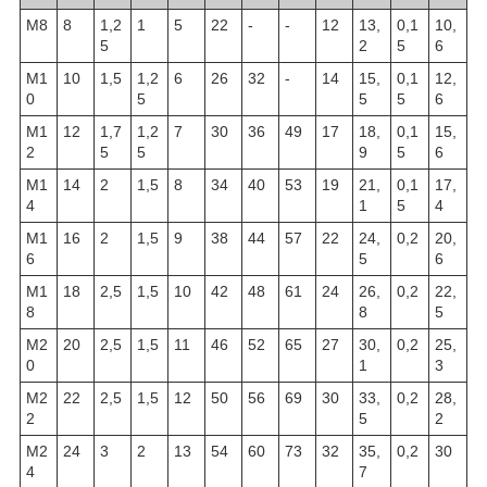
М8
8
1,2
1
5
22
-
-
12
13,
0,1
10,
5
2
5
6
М1
10
1,5
1,2
6
26
32
-
14
15,
0,1
12,
0
5
5
5
6
М1
12
1,7
1,2
7
30
36
49
17
18,
0,1
15,
2
5
5
9
5
6
М1
14
2
1,5
8
34
40
53
19
21,
0,1
17,
4
1
5
4
М1
16
2
1,5
9
38
44
57
22
24,
0,2
20,
6
5
6
М1
18
2,5
1,5
10
42
48
61
24
26,
0,2
22,
8
8
5
М2
20
2,5
1,5
11
46
52
65
27
30,
0,2
25,
0
1
3
М2
22
2,5
1,5
12
50
56
69
30
33,
0,2
28,
2
5
2
М2
24
3
2
13
54
60
73
32
35,
0,2
30
4
7