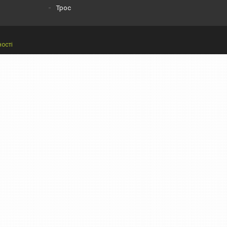
Трос
ності