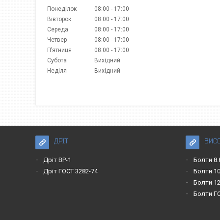
Понеділок
08:00
17:00
Вівторок
08:00
17:00
Середа
08:00
17:00
Четвер
08:00
17:00
Пʼятниця
08:00
17:00
Субота
Вихідний
Неділя
Вихідний
ДРІТ
ВИС
Дріт ВР-1
Болти 8.
Дріт ГОСТ 3282-74
Болти 10
Болти 12
Болти Г