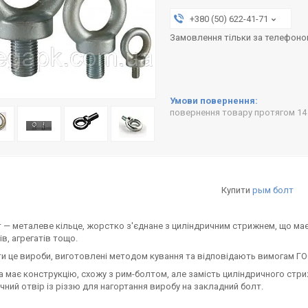
+380 (50) 622-41-71
Замовлення тільки за телефон
повернення товару протягом 14
Купити
рым болт
 — металеве кільце, жорстко з'єднане з циліндричним стрижнем, що має н
ів, агрегатів тощо.
и це вироби, виготовлені методом кування та відповідають вимогам ГОСТ 
а має конструкцію, схожу з рим-болтом, але замість циліндричного стриж
чний отвір із різзю для нагортання виробу на закладний болт.