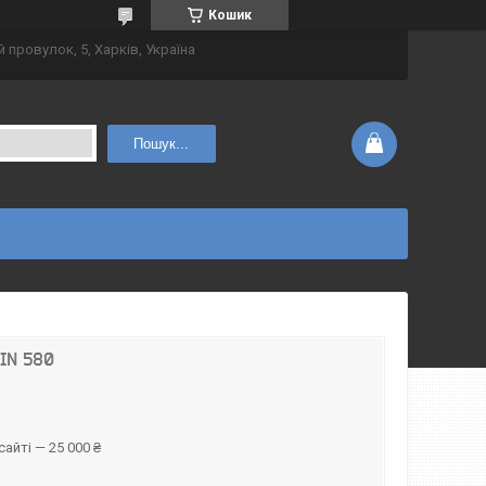
Кошик
 провулок, 5, Харків, Україна
Пошук...
IN 580
айті — 25 000 ₴