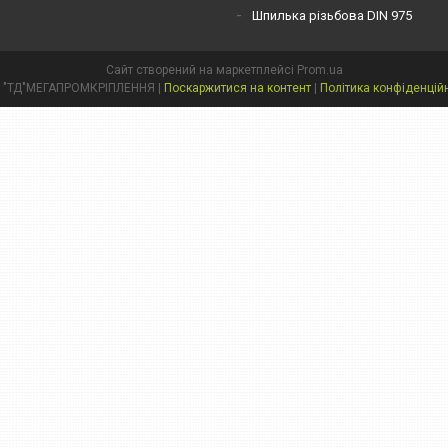
Шпилька різьбова DIN 975
Сайт створений на маркетплейсі
Prom.ua
ТОВ "ТД"МЕГАПРОМКРІПЛЕННЯ |
Поскаржитися на контент
|
Політика конфіденцій