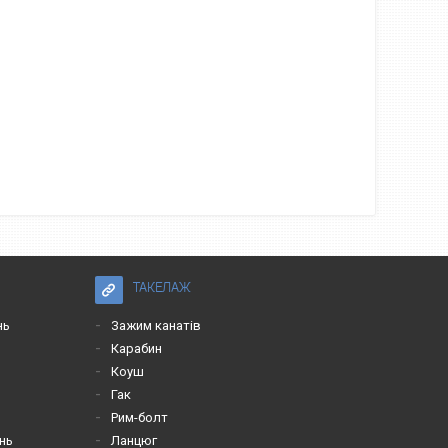
ТАКЕЛАЖ
нь
Зажим канатів
Карабин
Коуш
Гак
Рим-болт
нь
Ланцюг