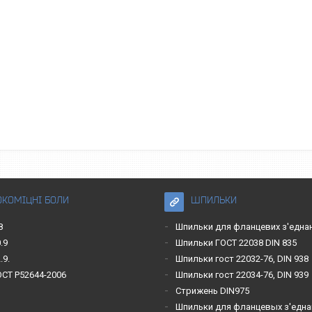
ОКОМІЦНІ БОЛИ
ШПИЛЬКИ
8
Шпильки для фланцевих з'една
.9
Шпильки ГОСТ 22038 DIN 835
.9.
Шпильки гост 22032-76, DIN 938
ОСТ Р52644-2006
Шпильки гост 22034-76, DIN 939
Стрижень DIN975
Шпильки для фланцевых з'една