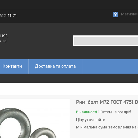
Метизний
 622-41-71
НЯ".
х та
Контакти
Доставка та оплата
Рим-болт М72 ГОСТ 4751 D
В наявності
Оптом і в роздріб
Ціну уточнюйте
Мінімальна сума замовлення на с