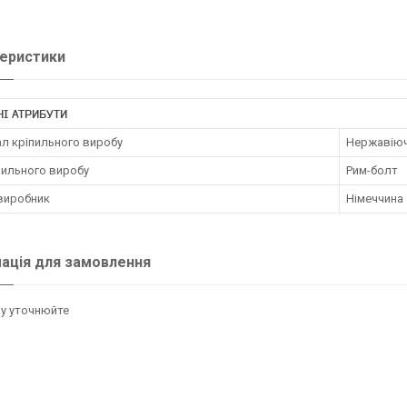
еристики
І АТРИБУТИ
ал кріпильного виробу
Нержавіюч
пильного виробу
Рим-болт
 виробник
Німеччина
ація для замовлення
у уточнюйте