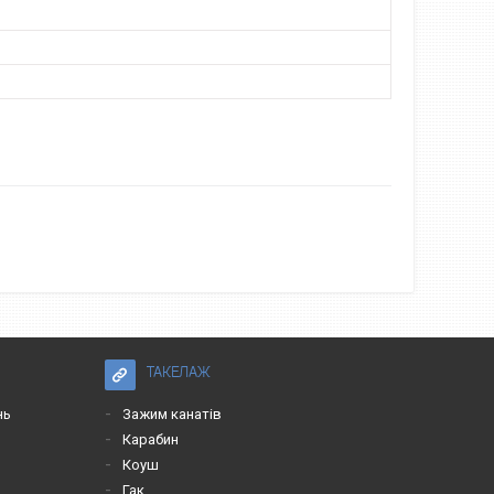
ТАКЕЛАЖ
нь
Зажим канатів
Карабин
Коуш
Гак