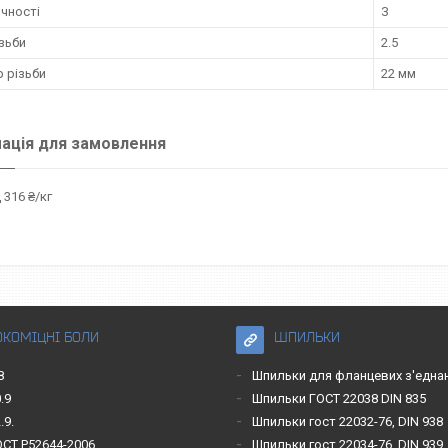
чності
З
зьби
2.5
 різьби
22 мм
ація для замовлення
 316 ₴/кг
ОКОМІЦНІ БОЛИ
ШПИЛЬКИ
8
Шпильки для фланцевих з'една
.9
Шпильки ГОСТ 22038 DIN 835
.9.
Шпильки гост 22032-76, DIN 938
ОСТ Р52644-2006
Шпильки гост 22034-76, DIN 939