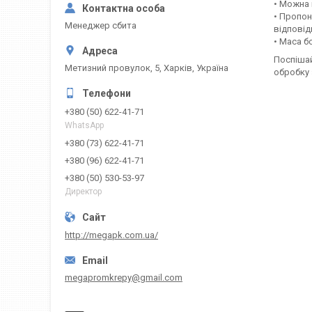
• Можна 
• Пропон
Менеджер сбита
відповід
• Маса б
Поспішай
Метизний провулок, 5, Харків, Україна
обробку 
+380 (50) 622-41-71
WhatsApp
+380 (73) 622-41-71
+380 (96) 622-41-71
+380 (50) 530-53-97
Директор
http://megapk.com.ua/
megapromkrepy@gmail.com