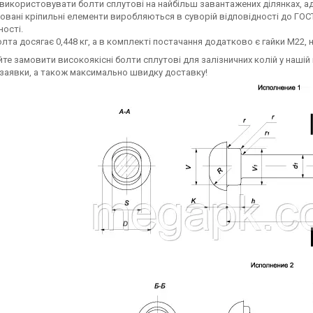
використовувати болти сплутові на найбільш завантажених ділянках, адже
овані кріпильні елементи виробляються в суворій відповідності до ГОС
ності.
олта досягає 0,448 кг, а в комплекті постачання додатково є гайки М22, 
те замовити високоякісні болти сплутові для залізничних колій у нашій
заявки, а також максимально швидку доставку!