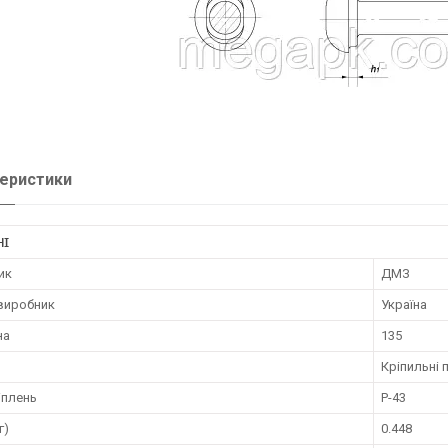
еристики
НІ
ик
ДМЗ
 виробник
Україна
на
135
Кріпильні 
іплень
Р-43
г)
0.448