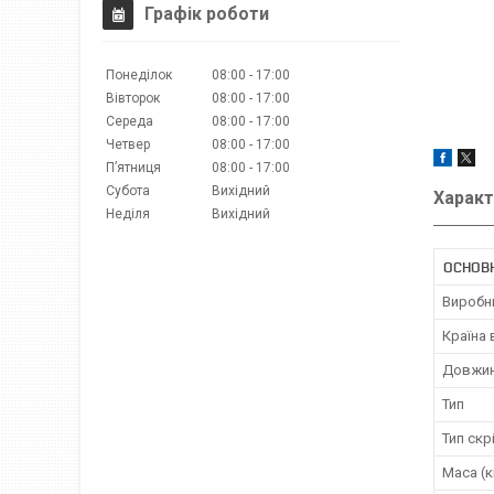
Графік роботи
Понеділок
08:00
17:00
Вівторок
08:00
17:00
Середа
08:00
17:00
Четвер
08:00
17:00
Пʼятниця
08:00
17:00
Субота
Вихідний
Характ
Неділя
Вихідний
ОСНОВ
Виробн
Країна
Довжи
Тип
Тип скр
Маса (к