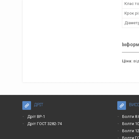
Клас то
Крок рі
Діаметр
Інформ
Ціна:
від
ДРІТ
ВИС
Дріт ВР-1
Болти 8.
Дріт ГОСТ 3282-74
Болти 10
Болти 12
Болти Г