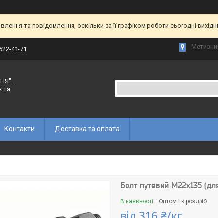
лення та повідомлення, оскільки за її графіком роботи сьогодні вихід
Метизний
 622-41-71
НЯ".
х та
Контакти
Доставка та оплата
Болт путевий М22х135 (для
В наявності
Оптом і в роздріб
від
316 ₴/кг