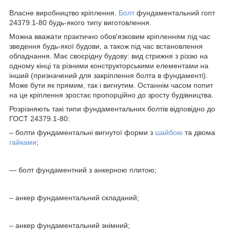
Власне виробництво кріплення.
Болт
фундаментальний гопт
24379.1-80 будь-якого типу виготовлення.
Можна вважати практично обов'язковим кріпленням під час
зведення будь-якої будови, а також під час встановлення
обладнання. Має своєрідну будову: вид стрижня з різзю на
одному кінці та різними конструкторськими елементами на
інший (призначений для закріплення болта в фундаменті).
Може бути як прямим, так і вигнутим. Останнім часом попит
на це кріплення зростає пропорційно до зросту будівництва.
Розрізняють такі типи фундаментальних болтів відповідно до
ГОСТ 24379.1-80:
– болти фундаментальні вигнутої форми з
шайбою
та двома
гайками
;
— болт фундаментний з анкерною плитою;
– анкер фундаментальний складаний;
– анкер фундаментальний знімний;