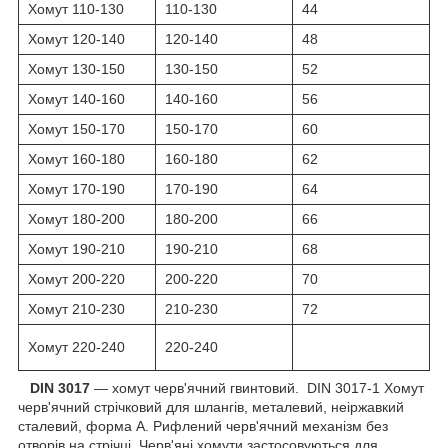
Хомут 110-130
110-130
44
Хомут 120-140
120-140
48
Хомут 130-150
130-150
52
Хомут 140-160
140-160
56
Хомут 150-170
150-170
60
Хомут 160-180
160-180
62
Хомут 170-190
170-190
64
Хомут 180-200
180-200
66
Хомут 190-210
190-210
68
Хомут 200-220
200-220
70
Хомут 210-230
210-230
72
Хомут 220-240
220-240
DIN 3017
— хомут черв'ячний гвинтовий. DIN 3017-1 Хомут
черв'ячний стрічковий для шлангів, металевий, неіржавкий
сталевий, форма А. Рифлений черв'ячний механізм без
отворів на стрічці. Черв'яні хомути застосовуються для