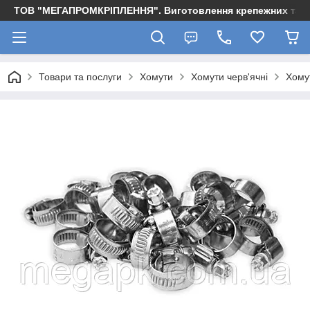
ТОВ "МЕГАПРОМКРІПЛЕННЯ". Виготовлення крепежних та м
Товари та послуги
Хомути
Хомути черв'ячні
Хому