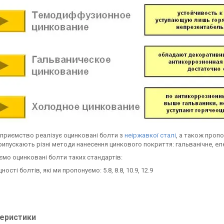
приємство реалізує оцинковані болти з
неіржавкої сталі
, а також пропо
рипускають різні методи нанесення цинкового покриття: гальванічне, е
мо оцинковані болти таких стандартів:
ності болтів, які ми пропонуємо: 5.8, 8.8, 10.9, 12.9
еристики