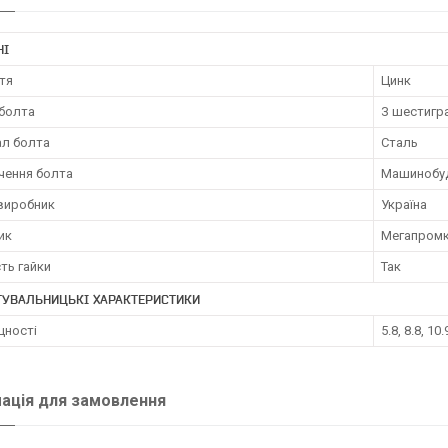
НІ
тя
Цинк
болта
З шестигр
ал болта
Сталь
чення болта
Машинобуд
 виробник
Україна
ик
Мегапром
ть гайки
Так
ТУВАЛЬНИЦЬКІ ХАРАКТЕРИСТИКИ
цності
5.8, 8.8, 10.
ація для замовлення