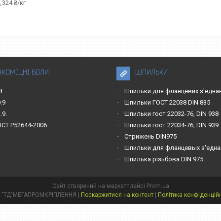
 324 ₴/кг
ОКОМІЦНІ БОЛИ
ШПИЛЬКИ
8
Шпильки для фланцевих з'една
.9
Шпильки ГОСТ 22038 DIN 835
.9.
Шпильки гост 22032-76, DIN 938
ОСТ Р52644-2006
Шпильки гост 22034-76, DIN 939
Стрижень DIN975
Шпильки для фланцевых з'една
Шпилька різьбова DIN 975
Сайт створений на маркетплейсі
Prom.ua
ТОВ "ТД"МЕГАПРОМКРІПЛЕННЯ |
Поскаржитися на контент
|
Політика конфіденцій