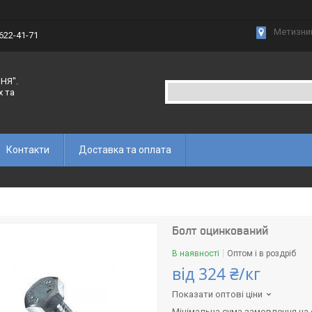
Метизний
 622-41-71
НЯ".
х та
Контакти
Доставка та оплата
Болт оцинкований
В наявності
Оптом і в роздріб
від
324 ₴/кг
Показати оптові ціни
Мінімальна сума замовлення на с