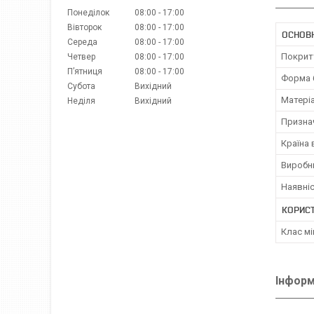
Понеділок
08:00
17:00
Вівторок
08:00
17:00
ОСНОВ
Середа
08:00
17:00
Покрит
Четвер
08:00
17:00
Пʼятниця
08:00
17:00
Форма 
Субота
Вихідний
Матері
Неділя
Вихідний
Призна
Країна
Виробн
Наявніс
КОРИС
Клас мі
Інформ