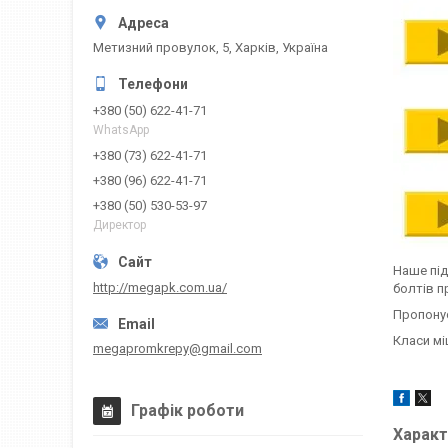
Метизний провулок, 5, Харків, Україна
+380 (50) 622-41-71
WhatsApp
+380 (73) 622-41-71
+380 (96) 622-41-71
+380 (50) 530-53-97
Директор
Наше під
http://megapk.com.ua/
болтів п
Пропонує
Класи міц
megapromkrepy@gmail.com
Графік роботи
Характ