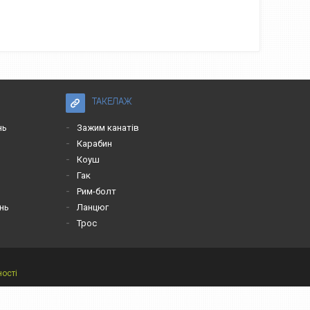
ТАКЕЛАЖ
нь
Зажим канатів
Карабин
Коуш
Гак
Рим-болт
нь
Ланцюг
Трос
ності