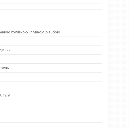
анною голівкою і повною різьбою
івний
крепь
9, 12.9.