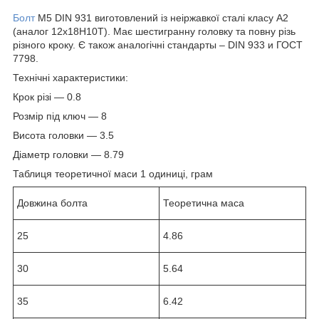
Болт
М5 DIN 931 виготовлений із неіржавкої сталі класу А2
(аналог 12х18Н10Т). Має шестигранну головку та повну різь
різного кроку. Є також аналогічні стандарты – DIN 933 и ГОСТ
7798.
Технічні характеристики:
Крок різі — 0.8
Розмір під ключ — 8
Висота головки — 3.5
Діаметр головки — 8.79
Таблиця теоретичної маси 1 одиниці, грам
Довжина болта
Теоретична маса
25
4.86
30
5.64
35
6.42