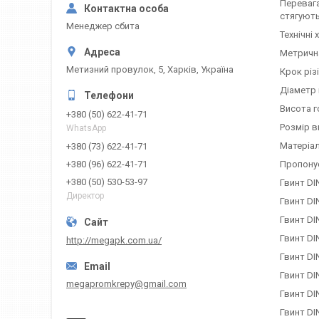
Переваг
стягують
Менеджер сбита
Технічні
Метрична
Метизний провулок, 5, Харків, Україна
Крок різі
Діаметр 
Висота г
+380 (50) 622-41-71
Розмір в
WhatsApp
Матеріа
+380 (73) 622-41-71
Пропонує
+380 (96) 622-41-71
+380 (50) 530-53-97
Гвинт DI
Директор
Гвинт DI
Гвинт DI
Гвинт DI
http://megapk.com.ua/
Гвинт DI
Гвинт DI
megapromkrepy@gmail.com
Гвинт DI
Гвинт DI