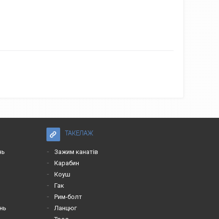
ТАКЕЛАЖ
нь
Зажим канатів
Карабин
Коуш
Гак
Рим-болт
нь
Ланцюг