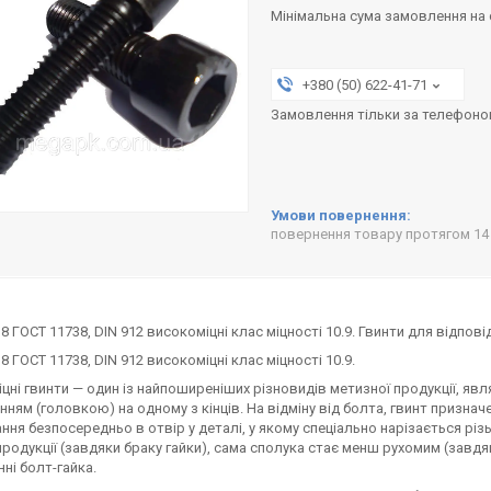
Мінімальна сума замовлення на с
+380 (50) 622-41-71
Замовлення тільки за телефон
повернення товару протягом 14
 ГОСТ 11738, DIN 912 високоміцні клас міцності 10.9. Гвинти для відпові
8 ГОСТ 11738, DIN 912 високоміцні клас міцності 10.9.
цні гвинти — один із найпоширеніших різновидів метизної продукції, явля
ням (головкою) на одному з кінців. На відміну від болта, гвинт признач
ння безпосередньо в отвір у деталі, у якому спеціально нарізається різ
продукції (завдяки браку гайки), сама сполука стає менш рухомим (завдя
нні болт-гайка.