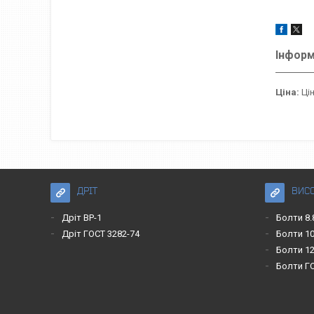
Інформ
Ціна:
Цін
ДРІТ
ВИС
Дріт ВР-1
Болти 8.
Дріт ГОСТ 3282-74
Болти 10
Болти 12
Болти Г