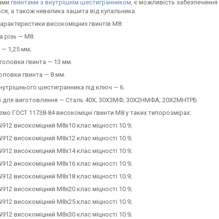
ами
гвинтами з внутрішнім шестигранником
, є можливість забезпеченн
ся, а також невелика зашита від купальника.
 характеристики високоміцних гвинтів М8:
 різь — М8.
 — 1,25 мм;
головки гвинта — 13 мм.
оловки гвинта — 8 мм.
нутрішнього шестигранника під ключ — 6.
л для виготовлення — Сталь 40Х; 30Х3МФ; 30Х2НМФА; 20Х2МНТРБ
мо ГОСТ 11738-84 високоміцні гвинти М8 у таких типорозмірах:
N912 високоміцний М8х10 клас міцності 10.9;
N912 високоміцний М8х12 клас міцності 10.9;
N912 високоміцний М8х14 клас міцності 10.9;
N912 високоміцний М8х16 клас міцності 10.9;
N912 високоміцний М8х18 клас міцності 10.9;
N912 високоміцний М8х20 клас міцності 10.9;
N912 високоміцний М8х25 клас міцності 10.9;
N912 високоміцний М8х30 клас міцності 10.9;