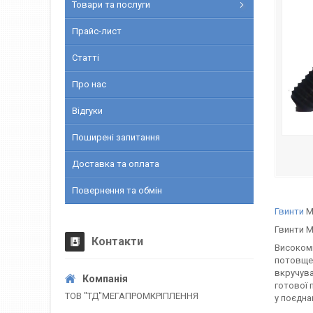
Товари та послуги
Прайс-лист
Статті
Про нас
Відгуки
Поширені запитання
Доставка та оплата
Повернення та обмін
Гвинти
М8
Гвинти М
Контакти
Високомі
потовщен
вкручува
готової 
ТОВ "ТД"МЕГАПРОМКРІПЛЕННЯ
у поєдна