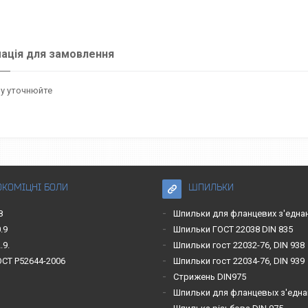
ація для замовлення
у уточнюйте
ОКОМІЦНІ БОЛИ
ШПИЛЬКИ
8
Шпильки для фланцевих з'една
.9
Шпильки ГОСТ 22038 DIN 835
.9.
Шпильки гост 22032-76, DIN 938
ОСТ Р52644-2006
Шпильки гост 22034-76, DIN 939
Стрижень DIN975
Шпильки для фланцевых з'една