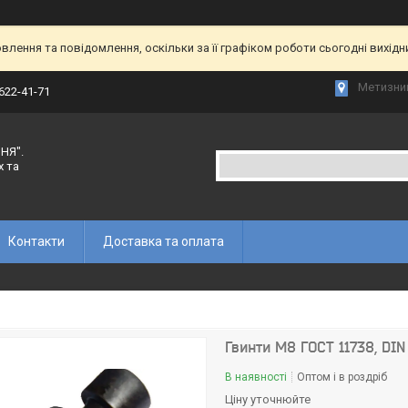
лення та повідомлення, оскільки за її графіком роботи сьогодні вихід
Метизний
 622-41-71
НЯ".
х та
Контакти
Доставка та оплата
Гвинти М8 ГОСТ 11738, DIN 
В наявності
Оптом і в роздріб
Ціну уточнюйте