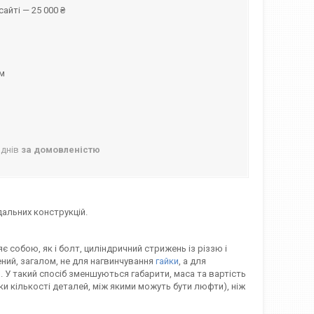
айті — 25 000 ₴
ом
 днів
за домовленістю
дальних конструкцій.
є собою, як і болт, циліндричний стрижень із різзю і
ений, загалом, не для нагвинчування
гайки
, а для
ь. У такий спосіб зменшуються габарити, маса та вартість
ки кількості деталей, між якими можуть бути люфти), ніж