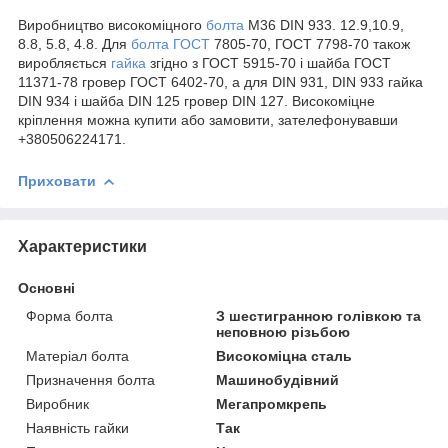
Виробництво високоміцного
болта
М36 DIN 933. 12.9,10.9,
8.8, 5.8, 4.8. Для
болта ГОСТ
7805-70, ГОСТ 7798-70 також
виробляється
гайка
згідно з ГОСТ 5915-70 і шайба ГОСТ
11371-78 гровер ГОСТ 6402-70, а для DIN 931, DIN 933 гайка
DIN 934 і шайба DIN 125 гровер DIN 127. Високоміцне
кріплення можна купити або замовити, зателефонувавши
+380506224171.
Приховати
Характеристики
Основні
Форма болта
З шестигранною голівкою та
неповною різьбою
Матеріал болта
Високоміцна сталь
Призначення болта
Машинобудівний
Виробник
Мегапромкрепь
Наявність гайки
Так