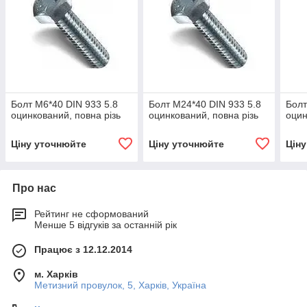
Болт М6*40 DIN 933 5.8
Болт М24*40 DIN 933 5.8
Болт
оцинкований, повна різь
оцинкований, повна різь
оцин
Ціну уточнюйте
Ціну уточнюйте
Цін
Про нас
Рейтинг не сформований
Менше 5 відгуків за останній рік
Працює з 12.12.2014
м. Харків
Метизний провулок, 5, Харків, Україна