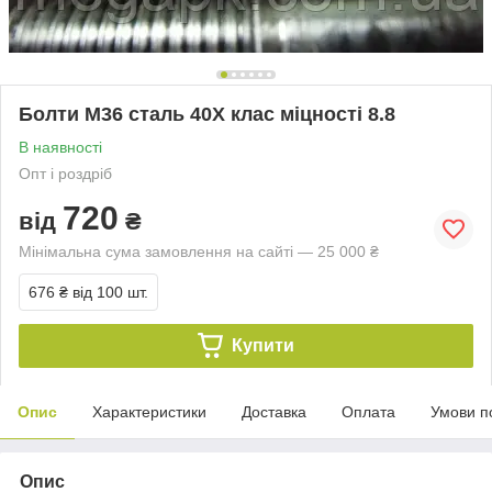
Болти М36 сталь 40Х клас міцності 8.8
В наявності
Опт і роздріб
720
від
₴
Мінімальна сума замовлення на сайті — 25 000 ₴
676 ₴
від 100 шт.
Купити
Опис
Характеристики
Доставка
Оплата
Умови п
Опис