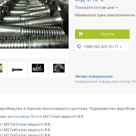
Показати оптові ціни
Мінімальна сума замовлення на с
Купити
+380 (50) 622-41-71
повернення товару протягом 14
иробництво в Харкові високоміцного кропежу. Підприємство виробляє і
уємо
високоміцні болти
М27 клас міцності 8.8:
лт
М27х35 клас міцності 8.8,
т М27х40 клас міцності 8.8,
т М27х45 клас міцності 8.8,