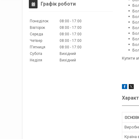
Графік роботи
Бол
Бол
Бол
Понеділок
08:00
17:00
Бол
Бол
Вівторок
08:00
17:00
Бол
Середа
08:00
17:00
Бол
Четвер
08:00
17:00
Бол
Пʼятниця
08:00
17:00
Бол
Субота
Вихідний
Купити а
Неділя
Вихідний
Характ
ОСНОВ
Виробн
Країна