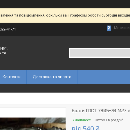
лення та повідомлення, оскільки за її графіком роботи сьогодні вихід
Метизний
 622-41-71
НЯ".
х та
Контакти
Доставка та оплата
Болти ГОСТ 7805-70 М27 кла
В наявності
Оптом і в роздріб
від
540 ₴