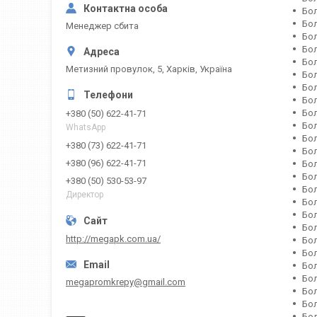
Бол
Бол
Менеджер сбита
Бол
Бол
Бол
Метизний провулок, 5, Харків, Україна
Бол
Бол
Бол
Бол
+380 (50) 622-41-71
Бол
WhatsApp
Бол
+380 (73) 622-41-71
Бол
+380 (96) 622-41-71
Бол
Бол
+380 (50) 530-53-97
Бол
Директор
Бол
Бол
Бол
http://megapk.com.ua/
Бол
Бол
Бол
Бол
megapromkrepy@gmail.com
Бол
Бол
Бол