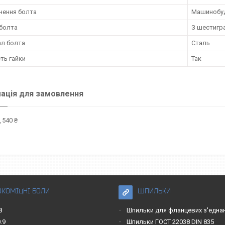
чення болта
Машинобуд
болта
З шестигр
ал болта
Сталь
ть гайки
Так
ація для замовлення
 540 ₴
ОКОМІЦНІ БОЛИ
ШПИЛЬКИ
8
Шпильки для фланцевих з'една
.9
Шпильки ГОСТ 22038 DIN 835