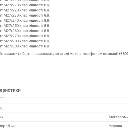
т М27х220 клас міцності 8.8,
т М27х220 клас міцності 8.8,
т М27х230 клас міцності 8.8,
т М27х240 клас міцності 8.8,
т М27х250 клас міцності 8.8,
т М27х260 клас міцності 8.8,
т М27х270 клас міцності 8.8,
т М27х280 клас міцності 8.8,
т М27х300 клас міцності 8.8
бо замовити болт із високоміцної сталі можна телефоном компанії +380
еристики
НІ
ик
Мегапром
 виробник
Україна