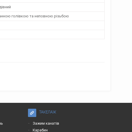
івний
анною голівкою та неповною різьбою
ТАКЕЛАЖ
нь
Зажим канатів
Карабин