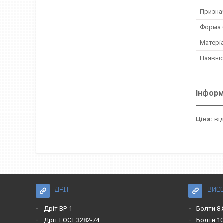
Призна
Форма 
Матері
Наявніс
Інформ
Ціна:
від
ДРІТ
ВИС
Дріт ВР-1
Болти 8.
Дріт ГОСТ 3282-74
Болти 10