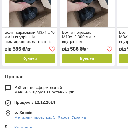
Болт неіржавкий М3х4...70
Болти неіржавкі
Болт
мм із внутрішнім
М10х12.300 мм із
М8х1
шестигранником, гвинт із
внутрішнім
внут
внутрішнім
шестигранником, гвинти з
шест
586
586
від
₴/кг
від
₴/кг
від
шестигранником, болт DIN
внутрішнім
внут
912.
шестигранником, болти
шест
Купити
Купити
DIN 912.
DIN 
Про нас
Рейтинг не сформований
Менше 5 відгуків за останній рік
Працює з 12.12.2014
м. Харків
Метизний провулок, 5, Харків, Україна
Контакти