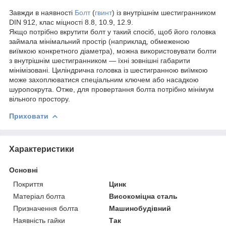
Завжди в наявності
Болт
(
гвинт
) із внутрішнім шестигранником
DIN 912, клас міцності 8.8, 10.9, 12.9.
Якщо потрібно вкрутити болт у такий спосіб, щоб його головка
займала мінімальний простір (наприклад, обмеженою
виїмкою конкретного діаметра), можна використовувати болти
з внутрішнім шестигранником — їхні зовнішні габарити
мінімізовані. Циліндрична головка із шестигранною виїмкою
може захоплюватися спеціальним ключем або насадкою
шуропокрута. Отже, для провертання болта потрібно мінімум
вільного простору.
Приховати
Характеристики
Основні
Покриття
Цинк
Матеріал болта
Високоміцна сталь
Призначення болта
Машинобудівний
Наявність гайки
Так