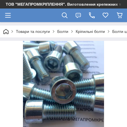
ТОВ "МЕГАПРОМКРІПЛЕННЯ". Виготовлення крепежних та м
Товари та послуги
Болти
Кріпильні болти
Болти ш