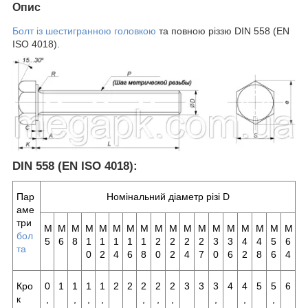
Опис
Болт із шестигранною головкою
та повною різзю DIN 558 (EN
ISO 4018).
DIN 558 (EN ISO 4018):
Пар
Номінальний діаметр різі D
аме
три
M
M
M
M
M
M
M
М
М
М
М
М
М
M
М
М
М
М
бол
5
6
8
1
1
1
1
1
2
2
2
2
3
3
4
4
5
6
та
0
2
4
6
8
0
2
4
7
0
6
2
8
6
4
Кро
0
1
1
1
1
2
2
2
2
2
3
3
3
4
4
5
5
6
к
,
,
,
,
,
,
,
,
,
,