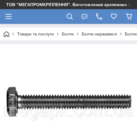
ТОВ "МЕГАПРОМКРІПЛЕННЯ". Виготовлення крепежних та м
Товари та послуги
Болти
Болти нержавіючі
Болти