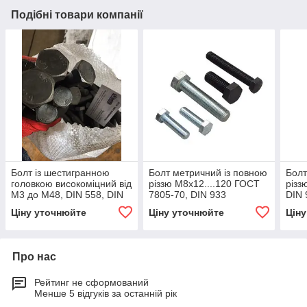
Подібні товари компанії
Болт із шестигранною
Болт метричний із повною
Болт
головкою високоміцний від
різзю М8x12....120 ГОСТ
різз
М3 до М48, DIN 558, DIN
7805-70, DIN 933
DIN 
601, DIN 931, DIN 933, DIN
Ціну уточнюйте
Ціну уточнюйте
Цін
960, DIN 961
Про нас
Рейтинг не сформований
Менше 5 відгуків за останній рік