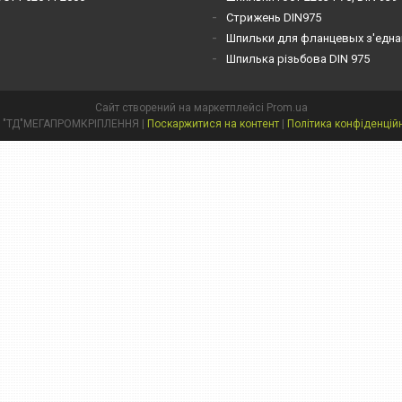
Стрижень DIN975
Шпильки для фланцевых з'една
Шпилька різьбова DIN 975
Сайт створений на маркетплейсі
Prom.ua
ТОВ "ТД"МЕГАПРОМКРІПЛЕННЯ |
Поскаржитися на контент
|
Політика конфіденцій