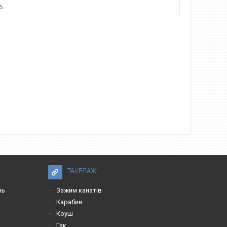
6.
ТАКЕЛАЖ
нь
Зажим канатів
Карабин
Коуш
Гак