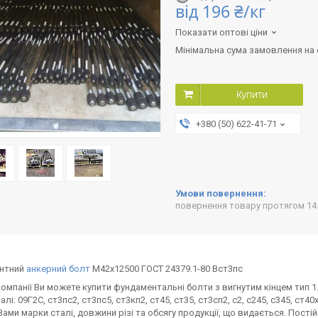
від
196 ₴/кг
Показати оптові ціни
Мінімальна сума замовлення на с
Купити
+380 (50) 622-41-71
повернення товару протягом 14
нтний
анкерний болт
М42х12500 ГОСТ 24379.1-80 Вст3пс
компанії Ви можете купити фундаментальні болти з вигнутим кінцем тип 1.
лі: 09Г2С, ст3пс2, ст3пс5, ст3кп2, ст45, ст35, ст3сп2, с2, с245, с345, ст
Вами марки сталі, довжини різі та обсягу продукції, що видається. Пост