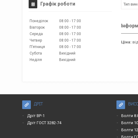
Графік роботи
Тип ви
Понеділок
08:00
17:00
Інформ
Вівторок
08:00
17:00
Середа
08:00
17:00
Четвер
08:00
17:00
Ціна:
від
Пʼятниця
08:00
17:00
Субота
Вихідний
Неділя
Вихідний
ДРІТ
ВИС
Дріт ВР-1
Болти 8.
Дріт ГОСТ 3282-74
Болти 10
Болти 12
Болти Г