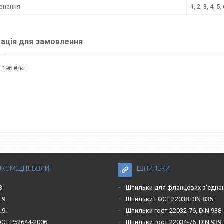
конання
1, 2, 3, 4, 5, 
ація для замовлення
 196 ₴/кг
ОКОМІЦНІ БОЛИ
ШПИЛЬКИ
8
Шпильки для фланцевих з'една
.9
Шпильки ГОСТ 22038 DIN 835
.9.
Шпильки гост 22032-76, DIN 938
ОСТ Р52644-2006
Шпильки гост 22034-76, DIN 939