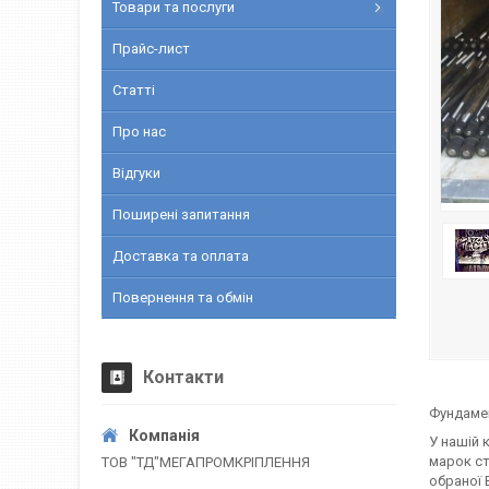
Товари та послуги
Прайс-лист
Статті
Про нас
Відгуки
Поширені запитання
Доставка та оплата
Повернення та обмін
Контакти
Фундаме
У нашій 
марок ста
ТОВ "ТД"МЕГАПРОМКРІПЛЕННЯ
обраної 