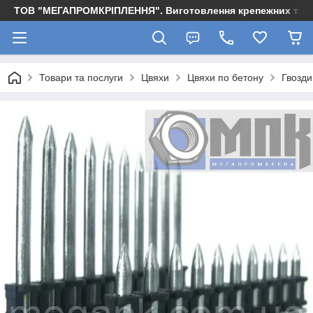
ТОВ "МЕГАПРОМКРІПЛЕННЯ". Виготовлення крепежних та м
Товари та послуги
Цвяхи
Цвяхи по бетону
Гвозди