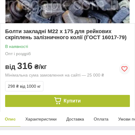
Болти закладні М22 х 175 для рейкових
скріплень залізничного колії (ГОСТ 16017-79)
В наявності
Опт і роздріб
316
від
₴/кг
Мінімальна сума замовлення на сайті — 25 000 ₴
298 ₴
від 1000 кг
Купити
Опис
Характеристики
Доставка
Оплата
Умови п