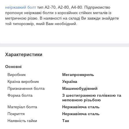
неіржавкий болт
тип А2-70, А2-80, А4-80. Підприємство
пропонує неіржавкі болти з корозійних стійких металів із
метричною різзю. В наявності на складі Ви завжди знайдете
той типорозмір, який Вам необхідний.
Характеристики
Основні
Виробник
Мегапромкрепь
Країна виробник
Україна
Призначення болта
Машинобудівний
Форма болта
З шестигранною голівкою та
неповною різьбою
Матеріал болта
Нержавіюча сталь
Покриття
Нержавіюча сталь
Наявність гайки
Так