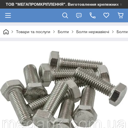
ТОВ "МЕГАПРОМКРІПЛЕННЯ". Виготовлення крепежних та м
Товари та послуги
Болти
Болти нержавіючі
Болти