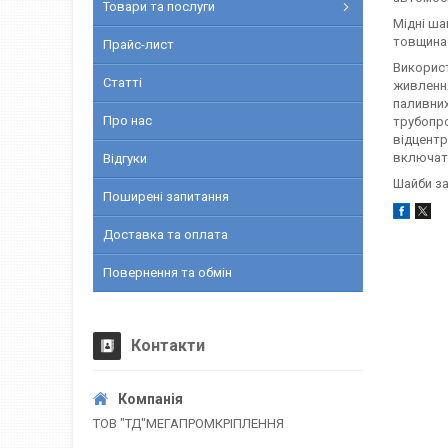
Товари та послуги
Мідні ша
товщина 
Прайс-лист
Використ
Статті
живлення
паливних
Про нас
трубопро
відцентр
включате
Відгуки
Шайби за
Поширені запитання
Доставка та оплата
Повернення та обмін
Контакти
ТОВ "ТД"МЕГАПРОМКРІПЛЕННЯ