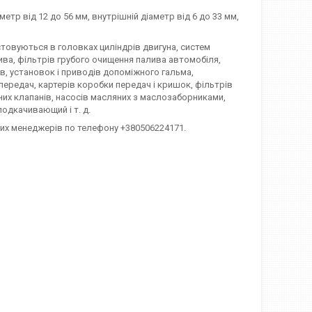
тр від 12 до 56 мм, внутрішній діаметр від 6 до 33 мм,
товуються в головках циліндрів двигуна, систем
ива, фільтрів грубого очищення палива автомобіля,
ів, установок і приводів допоміжного гальма,
редач, картерів коробки передач і кришок, фільтрів
их клапанів, насосів масляних з маслозаборниками,
одкачивающий і т. д.
ших менеджерів по телефону +380506224171.