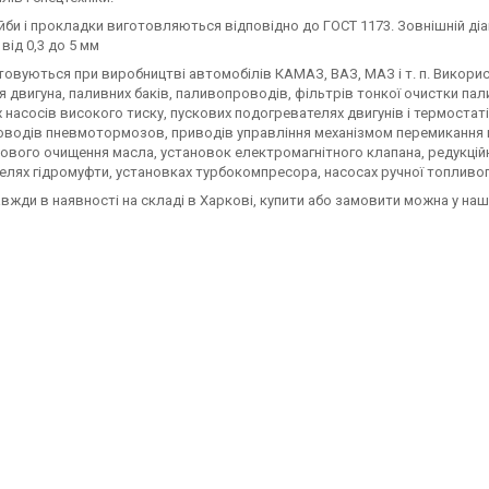
йби і прокладки виготовляються відповідно до ГОСТ 1173. Зовнішній діаме
від 0,3 до 5 мм
овуються при виробництві автомобілів КАМАЗ, ВАЗ, МАЗ і т. п. Викорис
 двигуна, паливних баків, паливопроводів, фільтрів тонкої очистки пал
 насосів високого тиску, пускових подогревателях двигунів і термостат
водів пневмотормозов, приводів управління механізмом перемикання пе
ового очищення масла, установок електромагнітного клапана, редукційн
лях гідромуфти, установках турбокомпресора, насосах ручної топливоп
вжди в наявності на складі в Харкові, купити або замовити можна у на