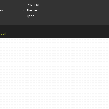
Рим-болт
нь
Ланцюг
Трос
ності