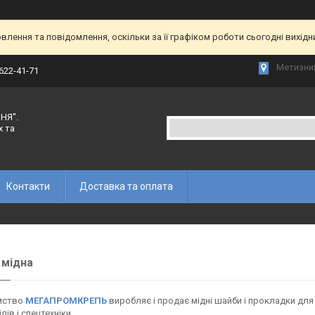
лення та повідомлення, оскільки за її графіком роботи сьогодні вихід
Метизний
 622-41-71
НЯ".
х та
Контакти
Доставка та оплата
 мідна
мство
МЕГАПРОМКРЕПЬ
виробляє і продає мідні шайби і прокладки для р
лів і спецтехніки.