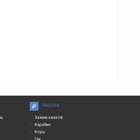
ТАКЕЛАЖ
нь
Зажим канатів
Карабин
Коуш
Гак