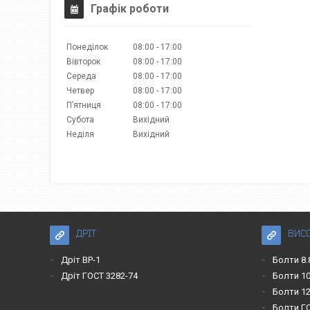
Графік роботи
Понеділок
08:00
17:00
Вівторок
08:00
17:00
Середа
08:00
17:00
Четвер
08:00
17:00
Пʼятниця
08:00
17:00
Субота
Вихідний
Неділя
Вихідний
ДРІТ
ВИС
Дріт ВР-1
Болти 8.
Дріт ГОСТ 3282-74
Болти 10
Болти 12
Болти Г