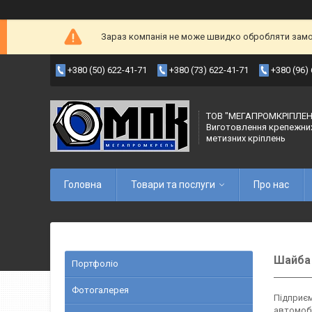
Зараз компанія не може швидко обробляти замов
+380 (50) 622-41-71
+380 (73) 622-41-71
+380 (96)
ТОВ "МЕГАПРОМКРІПЛЕН
Виготовлення крепежни
метизних кріплень
Головна
Товари та послуги
Про нас
Шайба
Портфоліо
Фотогалерея
Підприє
автомобі