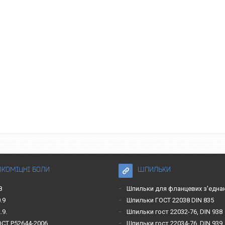
ОКОМІЦНІ БОЛИ
ШПИЛЬКИ
8
Шпильки для фланцевих з'една
.9
Шпильки ГОСТ 22038 DIN 835
.9.
Шпильки гост 22032-76, DIN 938
ОСТ Р52644-2006
Шпильки гост 22034-76, DIN 939