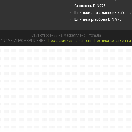
Стрижень DIN975
Шпильки для фланцевых з'една
Шпилька різьбова DIN 975
Сайт створений на маркетплейсі
Prom.ua
ТОВ "ТД"МЕГАПРОМКРІПЛЕННЯ |
Поскаржитися на контент
|
Політика конфіденцій