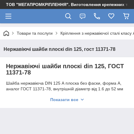
ТОВ "МЕГАПРОМКРІПЛЕННЯ". Виготовлення крепежних та м
Товари та послуги
Кріплення з нержавіючої сталі класу 
Нержавіючі шайби плоскі din 125, гост 11371-78
Нержавіючі шайби плоскі din 125, ГОСТ
11371-78
Шайба нержавіюча DIN 125 А плоска без фаски, форма А,
аналог ГОСТ 11371-78, внутрішній діаметр від 1.6 до 52 мм
Замовте потрібну кількість кріплення вже зараз. Важко?
Показати все
Зверніться за допомогою до досвідчених фахівців
ТОВ«МЕГАПРОМКРЕПЬ». Вони відповідять на всі питання і
допоможуть підібрати гвинти, відповідають всім запитам.