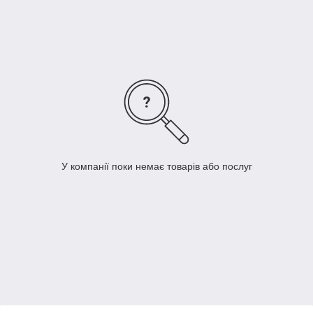
Нержавіюча сталь
: н
ержавеющая сталь А2 типу
12Х18Н9Т
,
кислотостійка аустенітна сталь А4
типу
10Х17Н13М2Т;
Ви можете замовити та придбати шестигранні
гайки
,
нержавіючий кріплення
,
болти
,
гвинти
,
шпильку
в компанії
ТОВ "Мегапромкрепь"
, а також є можливість
виготовлення
кріплення
високоміцного з відхиленням від ГОСТ-ів і
нормативів.
У компанії поки немає товарів або послуг