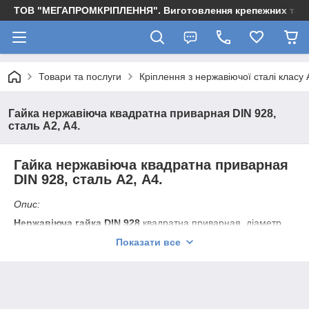
ТОВ "МЕГАПРОМКРІПЛЕННЯ". Виготовлення крепежних та м
Товари та послуги
Кріплення з нержавіючої сталі класу 
Гайка нержавіюча квадратна приварная DIN 928,
сталь А2, А4.
Гайка нержавіюча квадратна приварная
DIN 928, сталь А2, А4.
Опис:
Нержавіюча гайка DIN 928
квадратна приварная, діаметр
М5
,
М6
,
М8
.
Показати все
Стандарти:
DIN928
;
Матеріал: