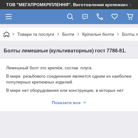
ТОВ "МЕГАПРОМКРІПЛЕННЯ". Виготовлення крепежних та м
Товари та послуги
Болти
Кріпильні болти
Болты л
Болты лемешные (культиваторные) гост 7786-81.
Лемешный болт это крепёж, состав плуга.
В мире резьбового соединения является одним из наиболее
популярных крепежных изделий.
В мире нет оборудования или конструкции, в которых нет
крепежа
болт
,
гайка
,
шайба
.
Показати все
Сфер применения резьбовых соединений огромная масса.
Производятся лемешные болты по ГОСТ 7786-81, DIN 608.
Большинство крупных компаний имеют в своем
ассортименте лемешные болты. Но только под заказ. Наше
компания всегда имеет в наличии огромный ассортимент