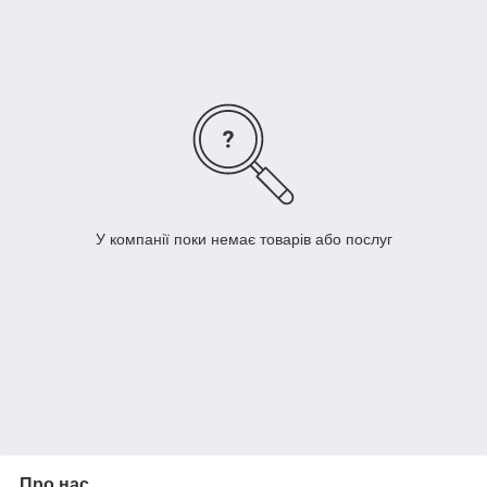
лемешного болта.
Дорогі клієнти, якщо у Вас виникла необхідність терміново
купити лемешный болт, в Мегапромкрепь завжди можна
придбати такий кріплення.
У компанії поки немає товарів або послуг
Про нас