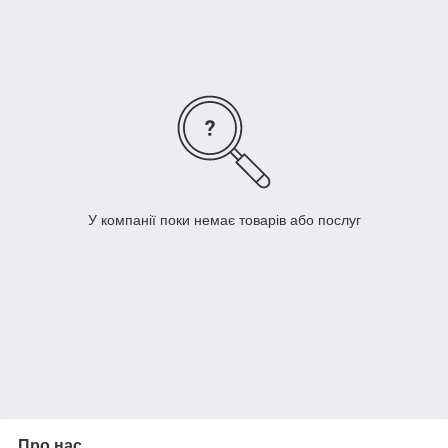
Кріплення являє собою шестигранне металевий виріб з
різьбленням всередині і невеликими ніжками з нижньої
сторони.
Використовується в найрізноманітніших галузях виробництва.
Зручна така гайка насамперед тим, що пристосована для
додаткової приварювання до корпусу скрепляемого
елемента конструкції.
Зварювальний гайка має всі необхідні сертифікати, оскільки
У компанії поки немає товарів або послуг
виконана з дотриманням стандарту якості DIN 929.
Випускається в найбільш популярних розмірах від М3 до
М16.
Про нас