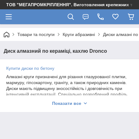
ТОВ "МЕГАПРОМКРІПЛЕННЯ". Виготовлення крепежних та м
Товари та послуги
Круги абразивні
Диски алмазні по
Диск алмазний по кераміці, кахлю Dronco
Купити диски по бетону
Алмазні круги призначені для різання глазурованої плитки,
мармуру, гіпсокартону, граніту, а також природних каменів.
Диски мають підвищену зносостійкість і довговічність при
інтенсивній експлуатації. Спеціально розроблений профіль
алмазного шару оберігає від передчасного перегріву,
Показати все
підвищує швидкість різу і збільшує термін служби.