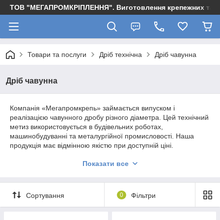
ТОВ "МЕГАПРОМКРІПЛЕННЯ". Виготовлення крепежних та м
Товари та послуги
Дріб технічна
Дріб чавунна
Дріб чавунна
Компанія «Мегапромкрепь» займається випуском і
реалізацією чавунного дробу різного діаметра. Цей технічний
метиз використовується в будівельних роботах,
машинобудуванні та металургійної промисловості. Наша
продукція має відмінною якістю при доступній ціні.
Показати все
Застосування чавунного дробу
• Очищення різних елементів дробеметным і дробеструйным
способом.
Сортування
0
Фільтри
• Якісна обробка гранітних об'єктів.
• Розпилювання гранітних виробів (блоків).