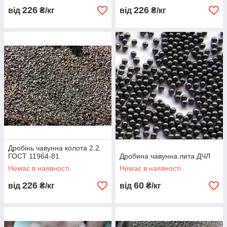
226
226
від
₴/кг
від
₴/кг
Дробінь чавунна колота 2.2
ГОСТ 11964-81
Дробина чавунна лита ДЧЛ
Немає в наявності
Немає в наявності
226
60
від
₴/кг
від
₴/кг