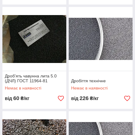
Дроб'ять чавунна лита 5.0
(ДЧЛ) ГОСТ 11964-81
Дробіття технічне
Немає в наявності
Немає в наявності
60
226
від
₴/кг
від
₴/кг