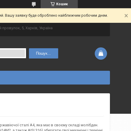
Кошик
ний. Вашу заявку буде оброблено найближчим робочим днем.
 провулок, 5, Харків, Україна
Пошук...
ержавіючої сталі А4, яка має в своєму складі молібден.
2, а також AISI 316) зберігати свої механічні і технічні