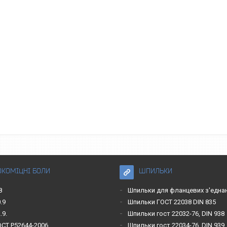
ОКОМІЦНІ БОЛИ
ШПИЛЬКИ
8
Шпильки для фланцевих з'една
.9
Шпильки ГОСТ 22038 DIN 835
.9.
Шпильки гост 22032-76, DIN 938
ОСТ Р52644-2006
Шпильки гост 22034-76, DIN 939