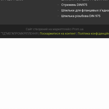
Стрижень DIN975
Шпильки для фланцевых з'една
Шпилька різьбова DIN 975
Сайт створений на маркетплейсі
Prom.ua
ТОВ "ТД"МЕГАПРОМКРІПЛЕННЯ |
Поскаржитися на контент
|
Політика конфіденцій