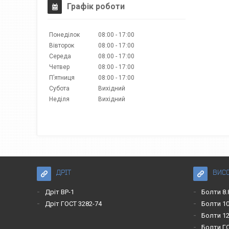
Графік роботи
Понеділок
08:00
17:00
Вівторок
08:00
17:00
Середа
08:00
17:00
Четвер
08:00
17:00
Пʼятниця
08:00
17:00
Субота
Вихідний
Неділя
Вихідний
ДРІТ
ВИС
Дріт ВР-1
Болти 8.
Дріт ГОСТ 3282-74
Болти 10
Болти 12
Болти Г