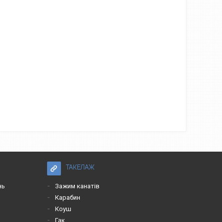
ТАКЕЛАЖ
нь
Зажим канатів
Карабин
Коуш
Гак