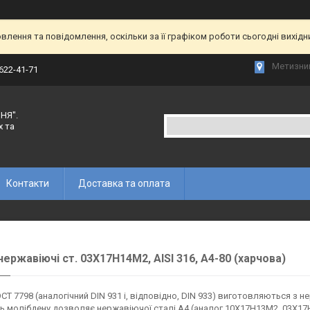
лення та повідомлення, оскільки за її графіком роботи сьогодні вихід
Метизний
 622-41-71
НЯ".
х та
Контакти
Доставка та оплата
нержавіючі ст. 03Х17Н14М2, AISI 316, А4-80 (харчова)
СТ 7798 (аналогічний DIN 931 і, відповідно, DIN 933) виготовляються з н
ь молібдену дозволяє нержавіючої сталі А4 (аналог 10Х17Н13М2, 03Х17Н14М