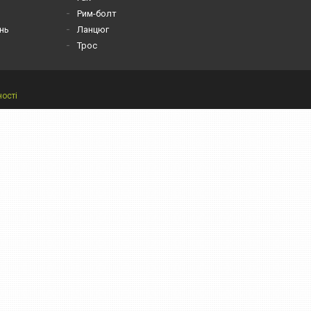
Рим-болт
нь
Ланцюг
Трос
ності