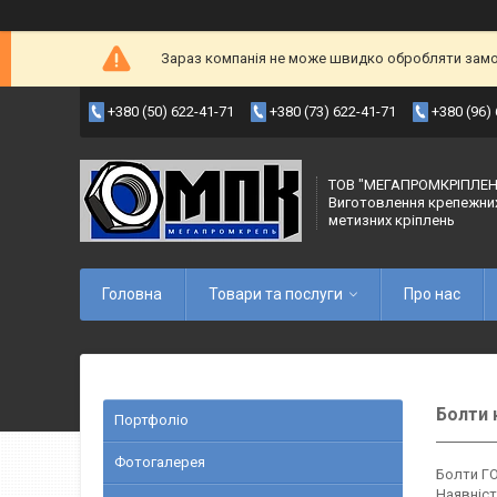
Зараз компанія не може швидко обробляти замов
+380 (50) 622-41-71
+380 (73) 622-41-71
+380 (96)
ТОВ "МЕГАПРОМКРІПЛЕН
Виготовлення крепежни
метизних кріплень
Головна
Товари та послуги
Про нас
Болти 
Портфоліо
Фотогалерея
Болти ГО
Наявніст