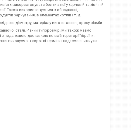
ість використовувати болти з неї у харчовій та хімічній
зії. Також використовується в обладнанні,
ктів харчування, в елементах котлів і т. д.
відного діаметру, матеріалу виготовлення, кроку різьби.
віючої сталі. Різний типорозмір. Ми також маємо
ті з подальшою доставкою по всій території України.
ння виконуємо в короткі терміни і надаємо знижку на