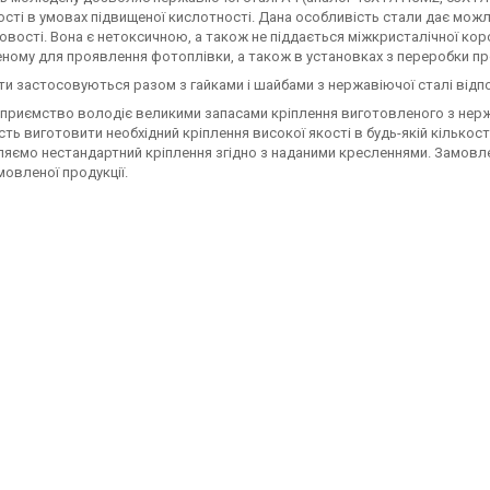
сті в умовах підвищеної кислотності. Дана особливість стали дає можлив
вості. Вона є нетоксичною, а також не піддається міжкристалічної коро
ному для проявлення фотоплівки, а також в установках з переробки проду
ти застосовуються разом з гайками і шайбами з нержавіючої сталі відпо
приємство володіє великими запасами кріплення виготовленого з нержа
ть виготовити необхідний кріплення високої якості в будь-якій кількос
яємо нестандартний кріплення згідно з наданими кресленнями. Замовле
мовленої продукції.