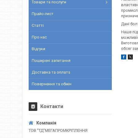
Товари та послуги
властиво
промисло
Прайс-лист
призначе
Дані бол
Статті
Наше під
Про нас
можливіс
Виготовл
обсяг за
Відгуки
Поширені запитання
Доставка та оплата
Повернення та обмін
Контакти
ТОВ "ТД"МЕГАПРОМКРІПЛЕННЯ