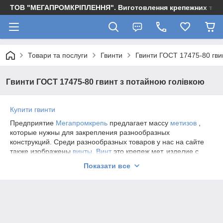
ТОВ "МЕГАПРОМКРІПЛЕННЯ". Виготовлення крепежних та м
Товари та послуги
Гвинти
Гвинти ГОСТ 17475-80 гви
Гвинти ГОСТ 17475-80 гвинт з потайною голівкою
Купити гвинти
Предприятие
Мегапромкрепь
предлагает массу
метизов
,
которые нужны для закрепления разнообразных
конструкций. Среди разнообразных товаров у нас на сайте
также изображены
винты
.
Винт
это крепеж мет. изделие с
полной и неполной метрической резьбой, выступающее
Показати все
собой стерженек с внешней метрической резьбой. У нас
на
сайте
Вы всегда сможете выбрать и
купить винты и для
мебельных фурнитур
. Голова данного винта полукруглая с
крест. шлицем. Данный
винт с полной резьбой
употребляет
при производстве разных видах мебели масса других
отраслях. Также у нас Вы всегда сможете выбрать и
купить