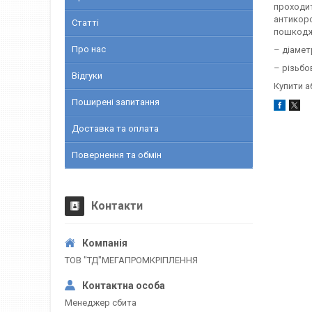
проходит
антикоро
Статті
пошкодже
Про нас
– діаметр
– різьбо
Відгуки
Купити а
Поширені запитання
Доставка та оплата
Повернення та обмін
Контакти
ТОВ "ТД"МЕГАПРОМКРІПЛЕННЯ
Менеджер сбита