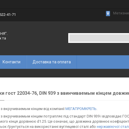
Метизний
 622-41-71
НЯ".
х та
Контакти
Доставка та оплата
и гост 22034-76, DIN 939 з ввинчиваемым кінцем довжин
з вкручиваемым кінцем від компанії
МЕГАПРОМКРЕПЬ
.
з вкручиваемым кінцем потрапляє під стандарт DIN 939 і відповідає ГО
мого кінця дорівнює d1.25. Це означає, що довжина дорівнює коефіцієн
ьок ґрунтується на використанні вуглецевої сталі або
нержавіючої стал