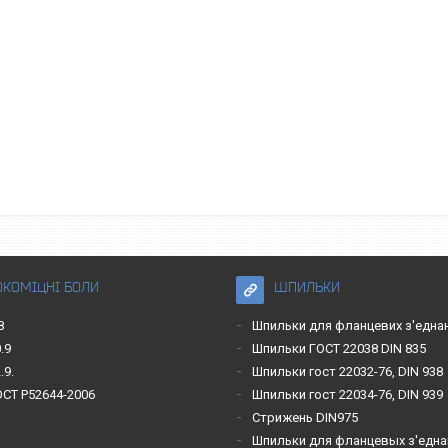
ОКОМІЦНІ БОЛИ
ШПИЛЬКИ
8
Шпильки для фланцевих з'една
.9
Шпильки ГОСТ 22038 DIN 835
.9.
Шпильки гост 22032-76, DIN 938
ОСТ Р52644-2006
Шпильки гост 22034-76, DIN 939
Стрижень DIN975
Шпильки для фланцевых з'една