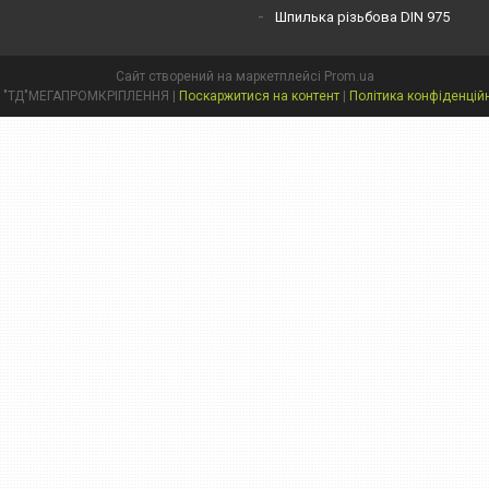
Шпилька різьбова DIN 975
Сайт створений на маркетплейсі
Prom.ua
ТОВ "ТД"МЕГАПРОМКРІПЛЕННЯ |
Поскаржитися на контент
|
Політика конфіденцій