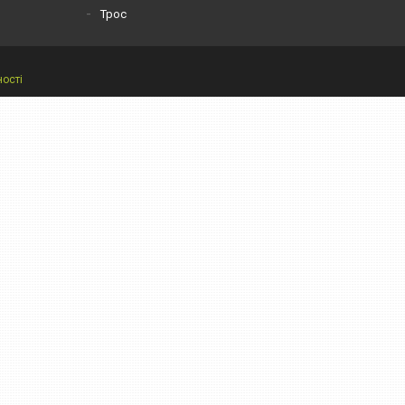
Трос
ності