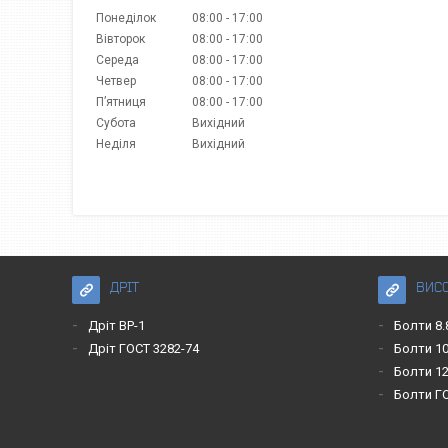
Понеділок
08:00
17:00
Вівторок
08:00
17:00
Середа
08:00
17:00
Четвер
08:00
17:00
Пʼятниця
08:00
17:00
Субота
Вихідний
Неділя
Вихідний
ДРІТ
ВИС
Дріт ВР-1
Болти 8.
Дріт ГОСТ 3282-74
Болти 10
Болти 12
Болти Г