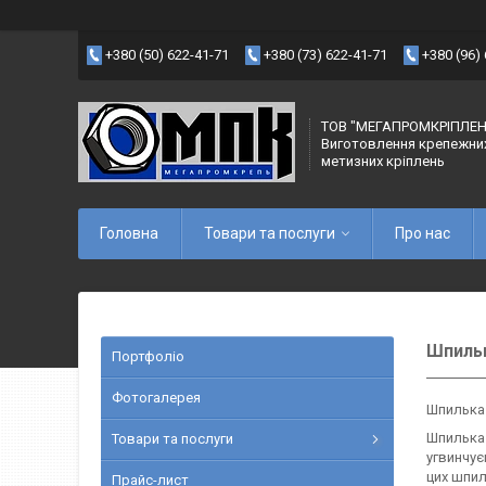
+380 (50) 622-41-71
+380 (73) 622-41-71
+380 (96)
ТОВ "МЕГАПРОМКРІПЛЕН
Виготовлення крепежни
метизних кріплень
Головна
Товари та послуги
Про нас
Шпильк
Портфоліо
Фотогалерея
Шпилька 
Шпилька 
Товари та послуги
угвинчує
цих шпил
Прайс-лист