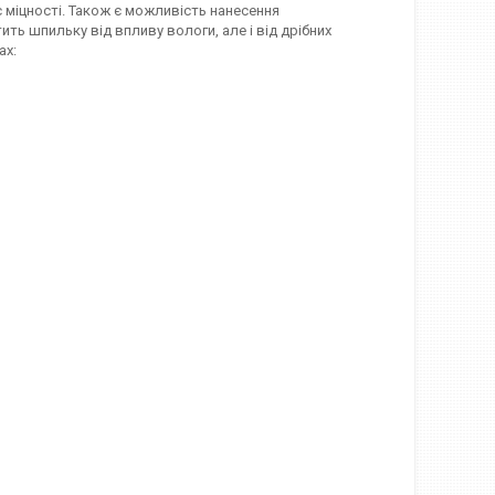
 міцності. Також є можливість нанесення
ть шпильку від впливу вологи, але і від дрібних
ах: