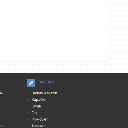
ТАКЕЛАЖ
нь
Зажим канатів
Карабин
Коуш
Гак
Рим-болт
нь
Ланцюг