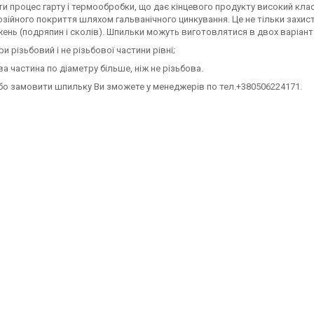
и процес гарту і термообробки, що дає кінцевого продукту високий клас
зійного покриття шляхом гальванічного цинкування. Це не тільки захисти
нь (подряпин і сколів). Шпильки можуть виготовлятися в двох варіант
и різьбовий і не різьбової частини рівні;
ва частина по діаметру більше, ніж не різьбова.
бо замовити шпильку Ви зможете у менеджерів по тел.+380506224171.