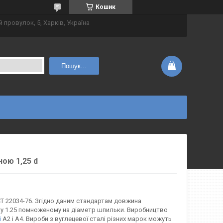
Кошик
 провулок, 5, Харків, Україна
Пошук...
ою 1,25 d
СТ 22034-76. Згідно даним стандартам довжина
ту 1.25 помноженому на діаметр шпильки. Виробництво
і
А2 і А4. Вироби з вуглецевої сталі різних марок можуть