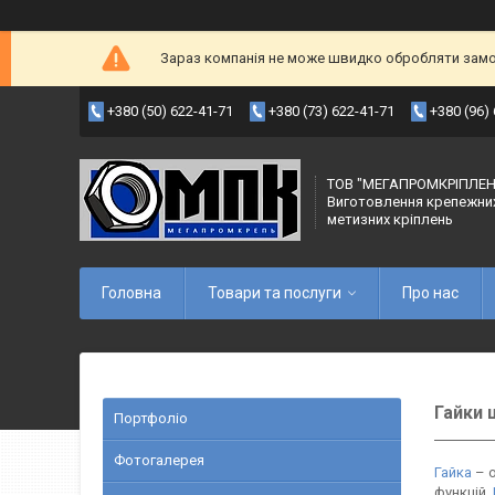
Зараз компанія не може швидко обробляти замов
+380 (50) 622-41-71
+380 (73) 622-41-71
+380 (96)
ТОВ "МЕГАПРОМКРІПЛЕН
Виготовлення крепежни
метизних кріплень
Головна
Товари та послуги
Про нас
Гайки ш
Портфоліо
Фотогалерея
Гайка
– о
функцій.