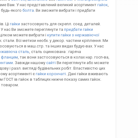
 саме Вам. У нас представлений великий асортимент
гайок
,
 будь-якого
болта
. Ви зможете вибрати і придбати
ів. Ці
гайки
застосовують для скрепл. соед. деталей.
 У нас Ви зможете переглянути та
придбати гайки
 цілком можете вибрати і
купити гайки з нержавіючої
рж. стали. Всі метизи необх. у декор. частини кріплення. Ми
осовуються в маш.стр. та інших видах будує-вах. У нас
ржавіюча сталь
, сталь оцинкована : гаряча
з фланцем
, так вони застосовуються в колах нар. госп-ва,
интами
. Завжди нашому
сайті
Ви переглянути або можете
ву і разл. вигляді будівельних робіт. Властивістю цих
шому асортименті є
гайки корончаті
. Дані гайки вживають
м ГОСТ ів гайок в таблицях нижче показу самих гайок.
 товаром.