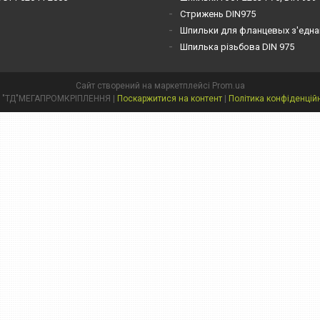
Стрижень DIN975
Шпильки для фланцевых з'една
Шпилька різьбова DIN 975
Сайт створений на маркетплейсі
Prom.ua
ТОВ "ТД"МЕГАПРОМКРІПЛЕННЯ |
Поскаржитися на контент
|
Політика конфіденцій