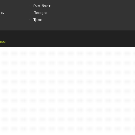
Рим-болт
нь
Ланцюг
Трос
ності