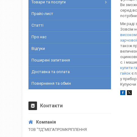
Товари та послуги
Ви зможе
серед вс
Прайс-лист
потрібни
Ми раді
Статті
Зовсім н
високомі
Про нас
харчової 
також п
Відгуки
величезн
оцинковк
Поширені запитання
с. і маш
купити г
Доставка та оплата
гайок
є п
у прибор
Повернення та обмін
Купуючи
Контакти
ТОВ "ТД"МЕГАПРОМКРІПЛЕННЯ