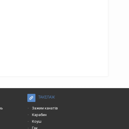
ТАКЕЛАЖ
нь
Зажим канатів
Карабин
Коуш
Гак