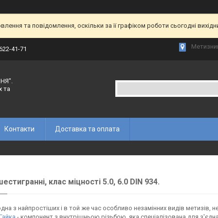
лення та повідомлення, оскільки за її графіком роботи сьогодні вихід
Метизний
 622-41-71
НЯ".
х та
Контакти
Доставка та оплата
естигранні, клас міцності 5.0, 6.0 DIN 934.
дна з найпростіших і в той же час особливо незамінних видів метизів, 
Гайка
- компонент з внутрішньою різьбою, яка спеціалізована для з'єдн