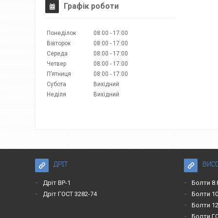
Графік роботи
Понеділок
08:00
17:00
Вівторок
08:00
17:00
Середа
08:00
17:00
Четвер
08:00
17:00
Пʼятниця
08:00
17:00
Субота
Вихідний
Неділя
Вихідний
ДРІТ
ВИС
Дріт ВР-1
Болти 8.
Дріт ГОСТ 3282-74
Болти 10
Болти 12
Болти Г