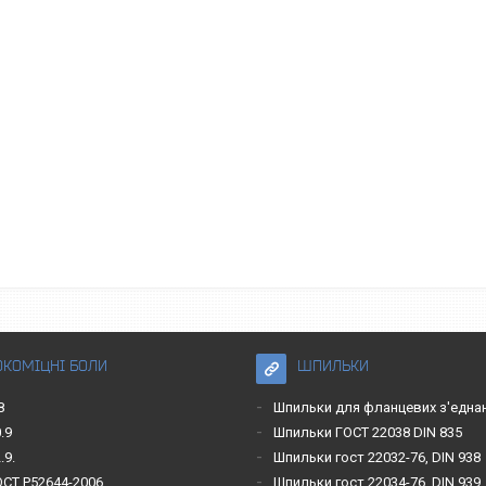
ОКОМІЦНІ БОЛИ
ШПИЛЬКИ
8
Шпильки для фланцевих з'една
.9
Шпильки ГОСТ 22038 DIN 835
.9.
Шпильки гост 22032-76, DIN 938
ОСТ Р52644-2006
Шпильки гост 22034-76, DIN 939