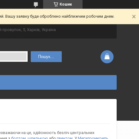
Кошик
ний. Вашу заявку буде оброблено найближчим робочим днем.
 провулок, 5, Харків, Україна
Пошук...
незважаючи на це, здійснюють безліч центральних
ання з
болтом
,
шпилькою
або
гвинтом
. У
Мегапромкрепь