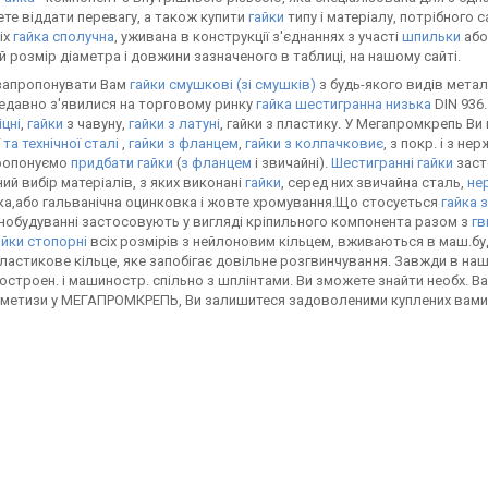
те віддати перевагу, а також купити
гайки
типу і матеріалу, потрібного
іх
гайка сполучна
, уживана в конструкції з'єднаннях з участі
шпильки
або
й розмір діаметра і довжини зазначеного в таблиці, на нашому сайті.
 запропонувати Вам
гайки смушкові (зі смушків)
з будь-якого видів метал
едавно з'явилися на торговому ринку
гайка шестигранна низька
DIN 936.
цні
,
гайки
з чавуну,
гайки з латуні
, гайки з пластику. У Мегапромкрепь Ви
та технічної сталі
,
гайки з фланцем
,
гайки з колпачковиє
, з покр. і з не
ропонуємо
придбати гайки
(
з фланцем
і звичайні).
Шестигранні гайки
заст
ий вибір матеріалів, з яких виконані
гайки
, серед них звичайна сталь,
не
а,або гальванічна оцинковка і жовте хромування.Що стосується
гайка 
инобудуванні застосовують у вигляді кріпильного компонента разом з
гв
айки стопорні
всіх розмірів з нейлоновим кільцем, вживаються в маш.будо
ластикове кільце, яке запобігає довільне розгвинчування. Завжди в на
остроен. і машиностр. спільно з шплінтами. Ви зможете знайти необх. Ва
 метизи у МЕГАПРОМКРЕПЬ, Ви залишитеся задоволеними куплених вами