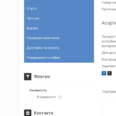
товар не
Статті
Пропонує
Про нас
Асорти
Відгуки
Латунні 
Поширені запитання
потрібни
матеріал
Доставка та оплата
Для цьог
Повернення та обмін
Вся прод
Замовити
Фільтри
Наявність
В наявності
9
Контакти