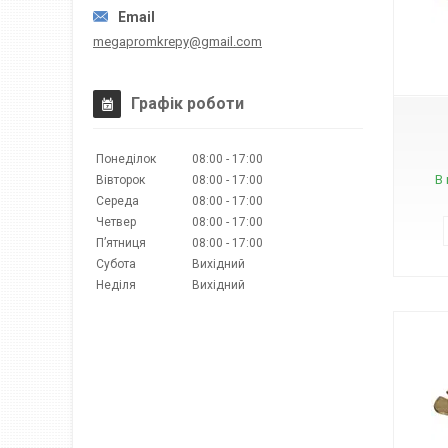
megapromkrepy@gmail.com
Графік роботи
Понеділок
08:00
17:00
В 
Вівторок
08:00
17:00
Середа
08:00
17:00
Четвер
08:00
17:00
Пʼятниця
08:00
17:00
Субота
Вихідний
Неділя
Вихідний