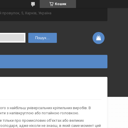
Кошик
 провулок, 5, Харків, Україна
Пошук...
ого з найбільш універсальних кріпильних виробів. В
инти з напівкруглою або потайною головкою.
е тільки про промислових об'єктах або великих
господаря, адже ніколи не знаєш, в який саме момент цей