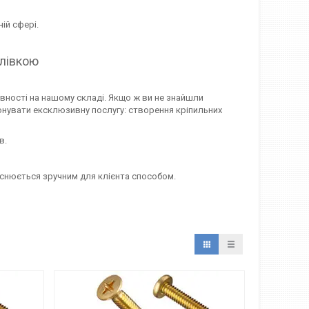
ій сфері.
олівкою
явності на нашому складі. Якщо ж ви не знайшли
онувати ексклюзивну послугу: створення кріпильних
в.
йснюється зручним для клієнта способом.