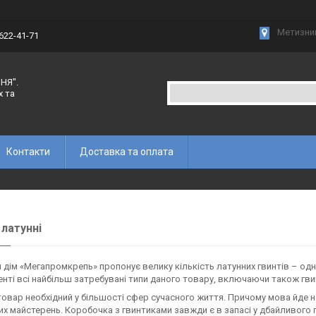
Метизний
 622-41-71
НЯ".
х та
Контакти
Доставка та оплата
 латунні
 дім «Мегапромкрепь» пропонує велику кількість латунних гвинтів – одн
нті всі найбільш затребувані типи даного товару, включаючи також гв
товар необхідний у більшості сфер сучасного життя. Причому мова йде н
х майстерень. Коробочка з гвинтиками завжди є в запасі у дбайливого 