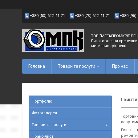
+380 (50) 622-41-71
+380 (73) 622-41-71
+380 (96)
ТОВ "МЕГАПРОМКРІПЛЕН
Виготовлення крепежни
метизних кріплень
Головна
Товари та послуги
Про нас
Гвинти
Портфоліо
Фотогалерея
Торговий
асортиме
Товари та послуги
Гвинт – 
ремонтни
Прайс-лист