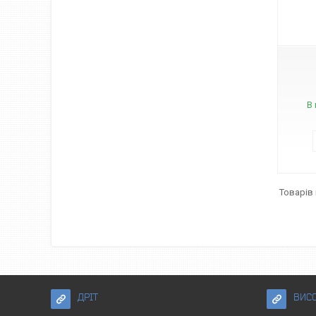
В 
ДРІТ
ВИС