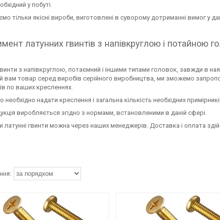
обхідний у побуті.
мо тільки якісні вироби, виготовлені в суворому дотриманні вимог у дан
мент латунних гвинтів з напівкруглою і потайною г
гвинти з напівкруглою, потаємний і іншими типами головок, завжди в на
й вам товар серед виробів серійного виробництва, ми зможемо запроп
ів по ваших кресленнях.
о необхідно надати креслення і загальна кількість необхідних примірникі
укція виробляється згідно з нормами, встановленими в даній сфері.
 латунні гвинти можна через наших менеджерів. Доставка і оплата зді