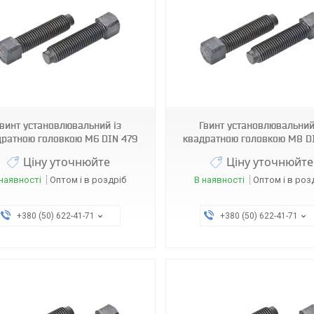
Гвинт установлювальний із
Гвинт установлювальний
дратною головкою М6 DIN 479
квадратною головкою М8 D
Ціну уточнюйте
Ціну уточнюйте
наявності
Оптом і в роздріб
В наявності
Оптом і в роз
+380 (50) 622-41-71
+380 (50) 622-41-71