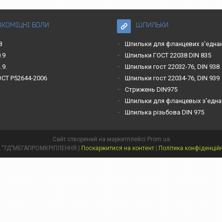
ОКОМІЦНІ БОЛИ
ШПИЛЬКИ
8
Шпильки для фланцевих з'една
.9
Шпильки ГОСТ 22038 DIN 835
.9.
Шпильки гост 22032-76, DIN 938
ОСТ Р52644-2006
Шпильки гост 22034-76, DIN 939
Стрижень DIN975
Шпильки для фланцевых з'една
Шпилька різьбова DIN 975
Сайт створений на маркетплейсі
Prom.ua
ТОВ "ТД"МЕГАПРОМКРІПЛЕННЯ |
Поскаржитися на контент
|
Політика конфіденцій