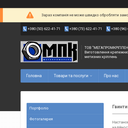
Зараз компанія не може швидко обробляти замов
+380 (50) 622-41-71
+380 (73) 622-41-71
+380 (96)
ТОВ "МЕГАПРОМКРІПЛЕН
Виготовлення крепежни
метизних кріплень
Головна
Товари та послуги
Про нас
Гвинти
Портфоліо
Фотогалерея
Настанов
надійнос