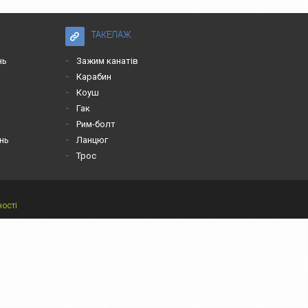
ТАКЕЛАЖ
нь
Зажим канатів
Карабин
Коуш
Гак
Рим-болт
нь
Ланцюг
Трос
ності