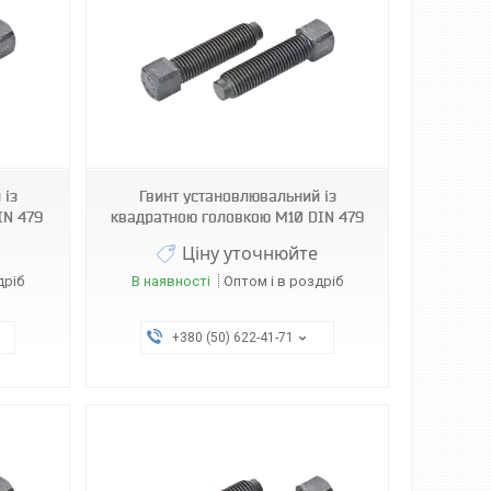
 із
Гвинт установлювальний із
IN 479
квадратною головкою М10 DIN 479
Ціну уточнюйте
дріб
В наявності
Оптом і в роздріб
+380 (50) 622-41-71