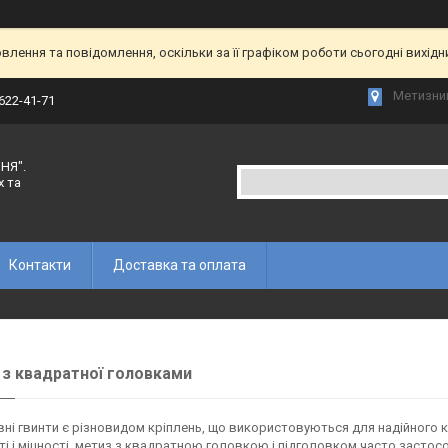
лення та повідомлення, оскільки за її графіком роботи сьогодні вихід
Метизний
 622-41-71
НЯ".
х та
Контакти
Доставка та оплата
 з квадратної головками
ні гвинти є різновидом кріплень, що використовуються для надійного к
ті і міцності, метиз з квадратною головкою і підголовком часто засто