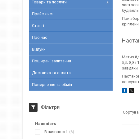
Товари та послуги
застосов
будівель
Прайс-лист
При збор
кріплення
Статті
Про нас
Наста
Відгуки
Метиз йд
Поширені запитання
5,5; 8,8
завдяки 
Доставка та оплата
Настанов
консульт
Повернення та обмін
Фільтри
Наявність
В наявності
6