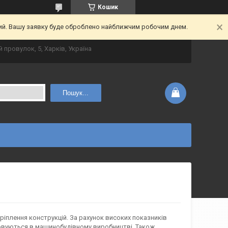
Кошик
ний. Вашу заявку буде оброблено найближчим робочим днем.
 провулок, 5, Харків, Україна
Пошук...
ріплення конструкцій. За рахунок високих показників
совуються в машинобудівному виробництві. Також,