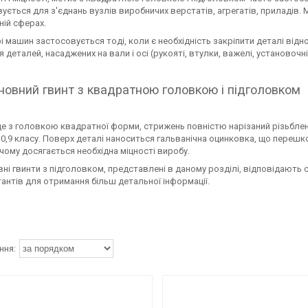
ується для з'єднань вузлів виробничих верстатів, агрегатів, приладів
ній сферах.
і машин застосовується тоді, коли є необхідність закріпити деталі ві
 деталей, насаджених на вали і осі (рукояті, втулки, важелі, установочні к
новний гвинт з квадратною головкою і підголовком
е з головкою квадратної форми, стрижень повністю нарізаний різьбле
 і 10,9 класу. Поверх деталі наноситься гальванічна оцинковка, що переш
чому досягається необхідна міцності виробу.
ні гвинти з підголовком, представлені в даному розділі, відповідають
антів для отримання більш детальної інформації.