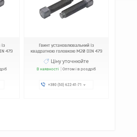
 із
Гвинт установлювальний із
IN 479
квадратною головкою М20 DIN 479
Ціну уточнюйте
дріб
В наявності
Оптом і в роздріб
+380 (50) 622-41-71