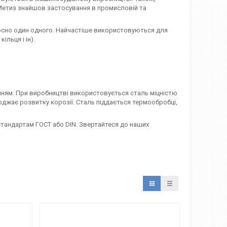
. Метиз знайшов застосування в промисловій та
дносно один одного. Найчастіше використовуються для
ільця і ін).
нням. При виробництві використовується сталь міцністю
коджає розвитку корозії. Сталь піддається термообробці,
 стандартам ГОСТ або DIN. Звертайтеся до наших